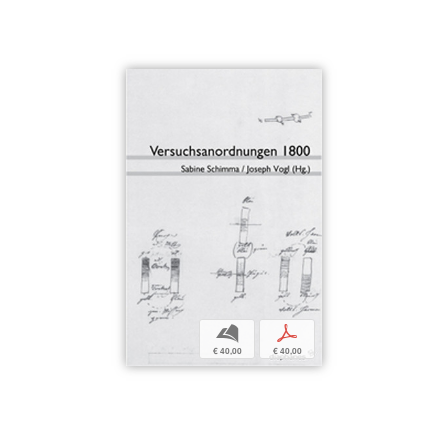
b
p
€ 40,00
€ 40,00