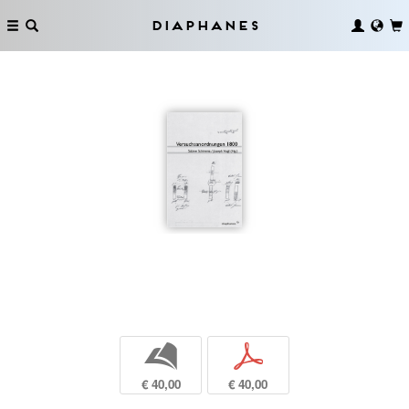
Diaphanes
b
p
€ 40,00
€ 40,00