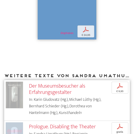
p
€ 24,95
Weitere Texte von Sandra Umathum bei DIAPHANES
Der Museumsbesucher als
p
Erfahrungsgestalter
€ 9,95
In: Karin Gludovatz (Hg.), Michael Lüthy (Hg.),
Bernhard Schieder (Hg.), Dorothea von
Hantelmann (Hg.),
Kunsthandeln
Prologue. Disabling the Theater
p
gratis
In: Sandra Umathum (Hg.), Benjamin