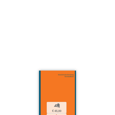
b
€ 45,00