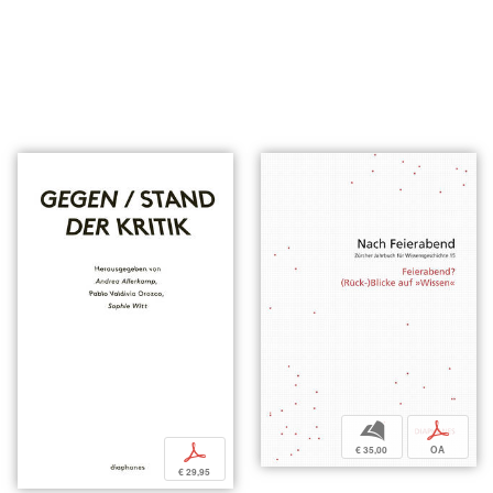
b
p
p
€ 35,00
OA
€ 29,95