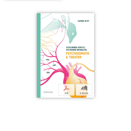
p
b
OA
€ 40,00