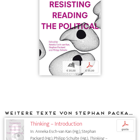
b
p
€ 35,00
€ 35,00
Weitere Texte von Stephan Packard bei DIAPHANES
Thinking – Introduction
p
gratis
In: Anneka Esch-van Kan (Hg.), Stephan
Packard (Hg.), Philipp Schulte (Hg.),
Thinking –