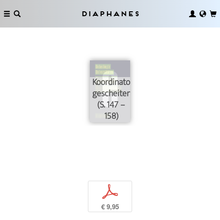
Diaphanes
Koordinator/in,
gescheitert
(S. 147 –
158)
p
€ 9,95