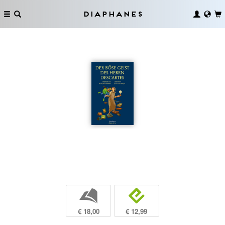
Diaphanes
b
e
€ 18,00
€ 12,99