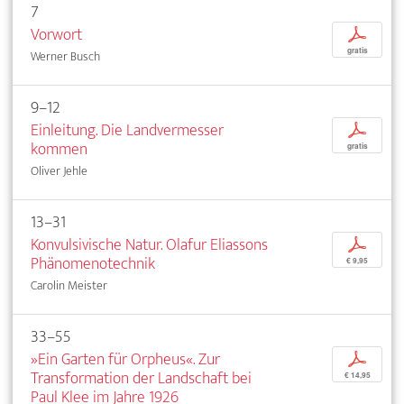
7
Vorwort
p
gratis
Werner Busch
9–12
Einleitung. Die Landvermesser
p
kommen
gratis
Oliver Jehle
13–31
Konvulsivische Natur. Olafur Eliassons
p
Phänomenotechnik
€ 9,95
Carolin Meister
33–55
»Ein Garten für Orpheus«. Zur
p
Transformation der Landschaft bei
€ 14,95
Paul Klee im Jahre 1926