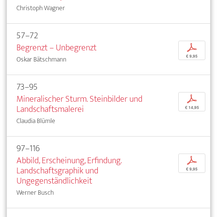
Christoph Wagner
57–72
Begrenzt – Unbegrenzt
p
€ 9,95
Oskar Bätschmann
73–95
Mineralischer Sturm. Steinbilder und
p
Landschaftsmalerei
€ 14,95
Claudia Blümle
97–116
Abbild, Erscheinung, Erfindung.
p
Landschaftsgraphik und
€ 9,95
Ungegenständlichkeit
Werner Busch