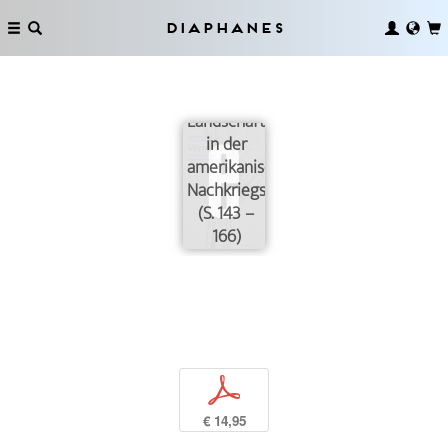
»Displacement«-
Konzepte
Diaphanes
der
Auseinandersetzung
mit
Landschaft
in der
amerikanischen
Nachkriegsmoderne
(S. 143 –
166)
p
€ 14,95