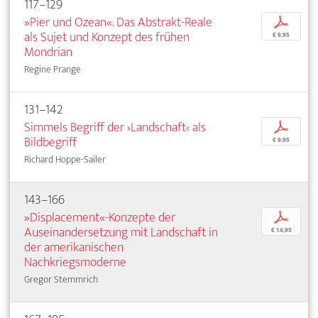
117–129
»Pier und Ozean«. Das Abstrakt-Reale
p
als Sujet und Konzept des frühen
€ 9,95
Mondrian
Regine Prange
131–142
Simmels Begriff der ›Landschaft‹ als
p
Bildbegriff
€ 9,95
Richard Hoppe-Sailer
143–166
»Displacement«-Konzepte der
p
Auseinandersetzung mit Landschaft in
€ 14,95
der amerikanischen
Nachkriegsmoderne
Gregor Stemmrich