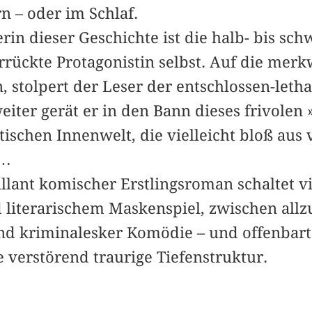
n – oder im Schlaf.
rin dieser Geschichte ist die halb- bis sc
rrückte Protagonistin selbst. Auf die mer
, stolpert der Leser der entschlossen-­leth
eiter gerät er in den Bann dieses frivolen
tischen Innenwelt, die v­ielleicht bloß aus 
t…
llant komischer Erstlingsroman schaltet v
 literarischem Maskenspiel, zwischen allz
nd kriminalesker Komödie – und offenbart b
 verstörend traurige Tiefenstruktur.