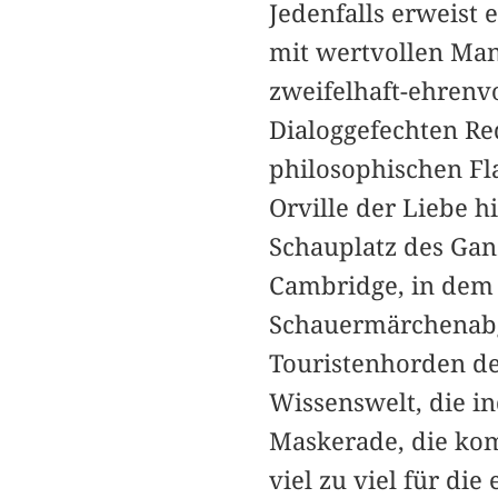
Jedenfalls erweist 
mit wertvollen Man
zweifelhaft-ehrenvo
Dialoggefechten Re
philosophischen Fl
Orville der Liebe 
Schauplatz des Ganz
Cambridge, in dem 
Schauermärchenabg
Touristenhorden der
Wissenswelt, die in
Maskerade, die komi
viel zu viel für di