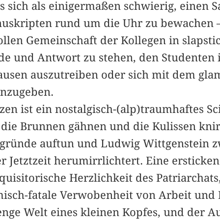
es sich als einigermaßen schwierig, einen S
uskripten rund um die Uhr zu bewachen –
llen Gemeinschaft der Kollegen in slapsti
de und Antwort zu stehen, den Studenten 
ausen auszutreiben oder sich mit dem glam
hinzugeben.
en ist ein nostalgisch-(alp)traumhaftes Sc
die Brunnen gähnen und die Kulissen knir
ründe auftun und Ludwig Wittgenstein z
 Jetztzeit herumirrlichtert. Eine ersticken
quisitorische Herzlichkeit des Patriarchat
sch-fatale Verwobenheit von Arbeit und Li
e enge Welt eines kleinen Kopfes, und der A