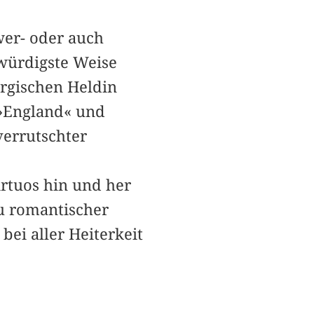
hwer- oder auch
kwürdigste Weise
argischen H­eldin
 »England« und
verrutschter
irtuos hin und her
u romantischer
ei aller Heiterkeit