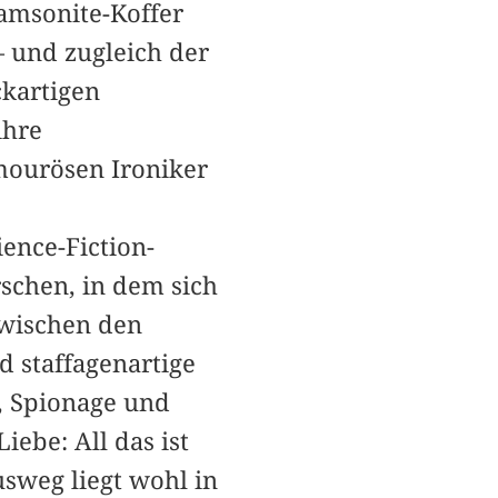
­amsonite-Koffer
 und zugleich der
ckartigen
ihre
ourösen ­Ironiker
ience-Fiction-
schen, in dem sich
wischen den
d staffagenartige
s, Spionage und
ebe: All das ist
usweg liegt wohl in