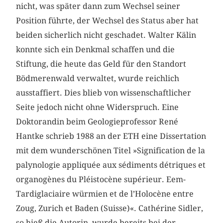
nicht, was später dann zum Wechsel seiner
Position führte, der Wechsel des Status aber hat
beiden sicherlich nicht geschadet. Walter Kälin
konnte sich ein Denkmal schaffen und die
Stiftung, die heute das Geld für den Standort
Bödmerenwald verwaltet, wurde reichlich
ausstaffiert. Dies blieb von wissenschaftlicher
Seite jedoch nicht ohne Widerspruch. Eine
Doktorandin beim Geologieprofessor René
Hantke schrieb 1988 an der ETH eine Dissertation
mit dem wunderschönen Titel »Signification de la
palynologie appliquée aux sédiments détriques et
organogènes du Pléistocène supérieur. Eem-
Tardiglaciaire würmien et de l’Holocène entre
Zoug, Zurich et Baden (Suisse)«. Cathérine Sidler,
so hieß die Autorin, wurde bereits bei der