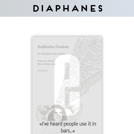
Diaphanes
»I've heard people use it in
bars...«