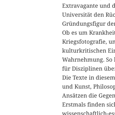
Extravagante und da
Universität den Rü
Gründungsfigur der
Ob es um Krankheit
Kriegsfotografie, u
kulturkritischen E
Wahrnehmung. So b
für Disziplinen üb
Die Texte in diese
und Kunst, Philosop
Ansätzen die Gegenw
Erstmals finden si
wissenschaftlich-es