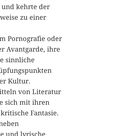
u und kehrte der
weise zu einer
um Pornografie oder
er Avantgarde, ihre
e sinnliche
nüpfungspunkten
er Kultur.
tteln von Literatur
e sich mit ihren
ritische Fantasie.
 neben
he und lyrische