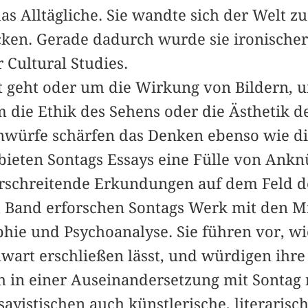
s Alltägliche. Sie wandte sich der Welt z
cken. Gerade dadurch wurde sie ironischer
 Cultural Studies.
 geht oder um die Wirkung von Bildern, 
m die Ethik des Sehens oder die Ästhetik d
inwürfe schärfen das Denken ebenso wie di
ieten Sontags Essays eine Fülle von Ank
erschreitende Erkundungen auf dem Feld d
m Band erforschen Sontags Werk mit den Mi
hie und Psychoanalyse. Sie führen vor, wi
art erschließen lässt, und würdigen ihre k
ch in einer Auseinandersetzung mit Sontag
sayistischen auch künstlerische, literarisc