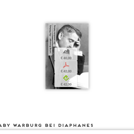
b
€ 40,00
p
€ 42,00
e
€ 42,00
Aby Warburg bei DIAPHANES