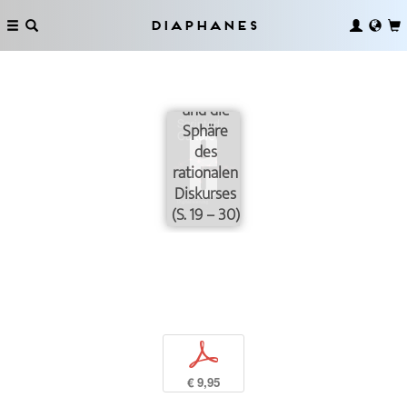
Diaphanes
Kulturöffentlichkeit
und die
Sphäre
des
rationalen
Diskurses
(S. 19 – 30)
p
€ 9,95