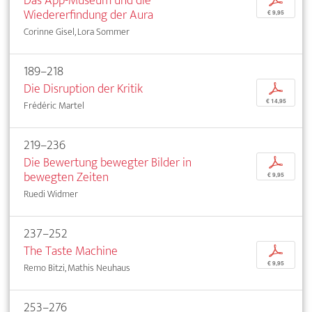
Das App-Museum und die
p
Wiedererfindung der Aura
€ 9,95
Corinne Gisel, Lora Sommer
189–218
Die Disruption der Kritik
p
€ 14,95
Frédéric Martel
219–236
Die Bewertung bewegter Bilder in
p
bewegten Zeiten
€ 9,95
Ruedi Widmer
237–252
The Taste Machine
p
€ 9,95
Remo Bitzi, Mathis Neuhaus
253–276