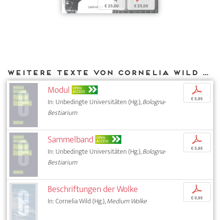
€ 25,00
€ 25,00
Weitere Texte von Cornelia Wild bei DIAPHANES
Modul
p
OPEN
ACCESS
€ 5,95
In: Unbedingte Universitäten (Hg.),
Bologna-
Bestiarium
Sammelband
p
OPEN
ACCESS
€ 5,95
In: Unbedingte Universitäten (Hg.),
Bologna-
Bestiarium
Beschriftungen der Wolke
p
€ 9,95
In: Cornelia Wild (Hg.),
Medium Wolke