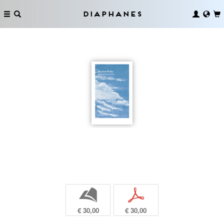
Diaphanes
b
p
€ 30,00
€ 30,00