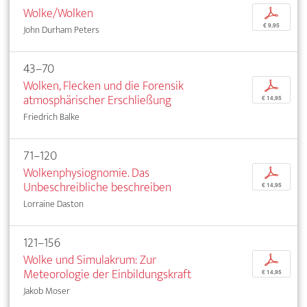
Wolke/Wolken
p
€ 9,95
John Durham Peters
43–70
Wolken, Flecken und die Forensik
p
atmosphärischer Erschließung
€ 14,95
Friedrich Balke
71–120
Wolkenphysiognomie. Das
p
Unbeschreibliche beschreiben
€ 14,95
Lorraine Daston
121–156
Wolke und Simulakrum: Zur
p
Meteorologie der Einbildungskraft
€ 14,95
Jakob Moser