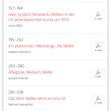
157–194
Idee, System, Netzwerk: Wolken in der
p
US-amerikanischen Kunst um 1970
€ 14,95
Anne Röhl
195–262
Ein plastisches ›Werkzeug‹: die Wolke
p
€ 14,95
Hubert Damisch
263–280
Allegorie, Medium, Wolke
p
€ 9,95
Joseph Imorde
281–328
Das Wort Wolke, wenn es eins ist
p
€ 14,95
Werner Hamacher