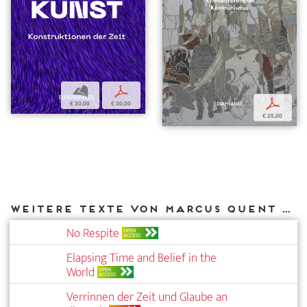
b
p
p
€ 30,00
€ 30,00
€ 25,00
Weitere Texte von Marcus Quent bei DIAPHANES
No Respite
OPEN
ACCESS
Elapsing Time and Belief in the
World
OPEN
ACCESS
Verrinnen der Zeit und Glaube an