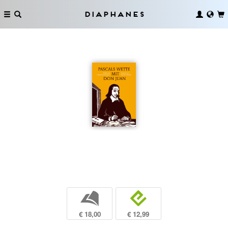
Diaphanes
b
e
€ 18,00
€ 12,99