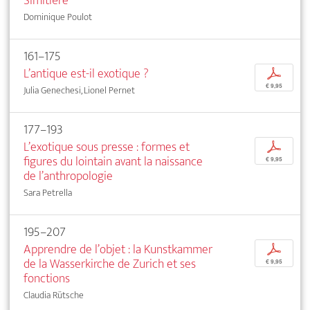
Simitière
Dominique Poulot
161–175
L’antique est-il exotique ?
p
€ 9,95
Julia Genechesi, Lionel Pernet
177–193
L’exotique sous presse : formes et
p
figures du lointain avant la naissance
€ 9,95
de l’anthropologie
Sara Petrella
195–207
Apprendre de l’objet : la Kunstkammer
p
de la Wasserkirche de Zurich et ses
€ 9,95
fonctions
Claudia Rütsche