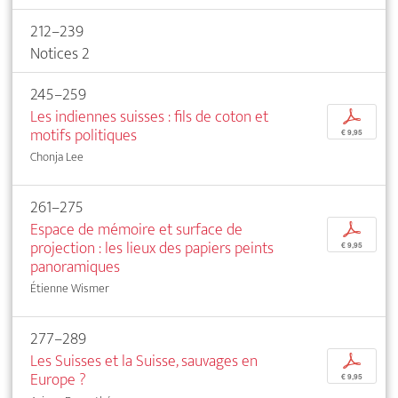
212–239
Notices 2
245–259
Les indiennes suisses : fils de coton et
p
motifs politiques
€ 9,95
Chonja Lee
261–275
Espace de mémoire et surface de
p
projection : les lieux des papiers peints
€ 9,95
panoramiques
Étienne Wismer
277–289
Les Suisses et la Suisse, sauvages en
p
Europe ?
€ 9,95