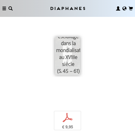
Diaphanes
Porcelaine
suisse et
esclavage
dans la
mondialisation
au XVIIIe
siècle
(S. 45 – 61)
p
€ 9,95