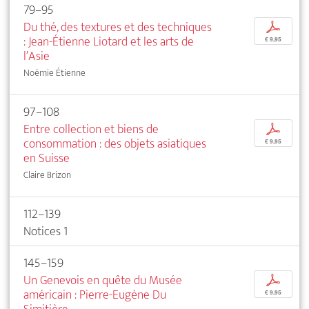
79–95
Du thé, des textures et des techniques
p
: Jean-Étienne Liotard et les arts de
€ 9,95
l’Asie
Noémie Étienne
97–108
Entre collection et biens de
p
consommation : des objets asiatiques
€ 9,95
en Suisse
Claire Brizon
112–139
Notices 1
145–159
Un Genevois en quête du Musée
p
américain : Pierre-Eugène Du
€ 9,95