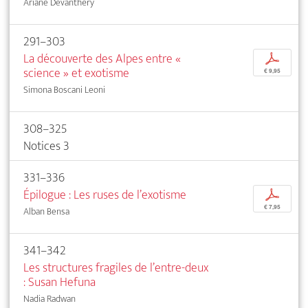
Ariane Devanthéry
291–303
La découverte des Alpes entre «
p
science » et exotisme
€ 9,95
Simona Boscani Leoni
308–325
Notices 3
331–336
Épilogue : Les ruses de l’exotisme
p
€ 7,95
Alban Bensa
341–342
Les structures fragiles de l’entre-deux
: Susan Hefuna
Nadia Radwan