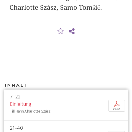
Charlotte Szász, Samo Tomšič.
Inhalt
7–22
Einleitung
p
€ 9,95
Till Hahn, Charlotte Szász
21–40