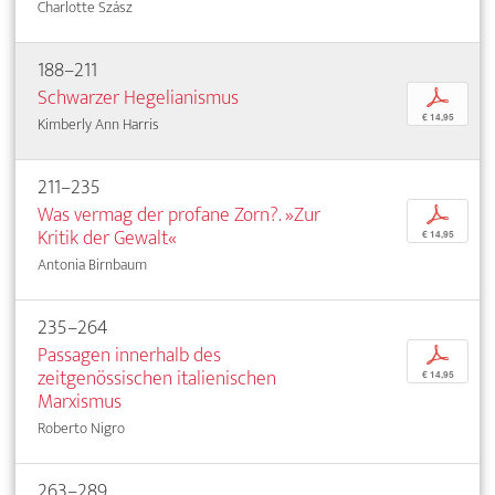
Charlotte Szász
188–211
Schwarzer Hegelianismus
p
€ 14,95
Kimberly Ann Harris
211–235
Was vermag der profane Zorn?. »Zur
p
Kritik der Gewalt«
€ 14,95
Antonia Birnbaum
235–264
Passagen innerhalb des
p
zeitgenössischen italienischen
€ 14,95
Marxismus
Roberto Nigro
263–289