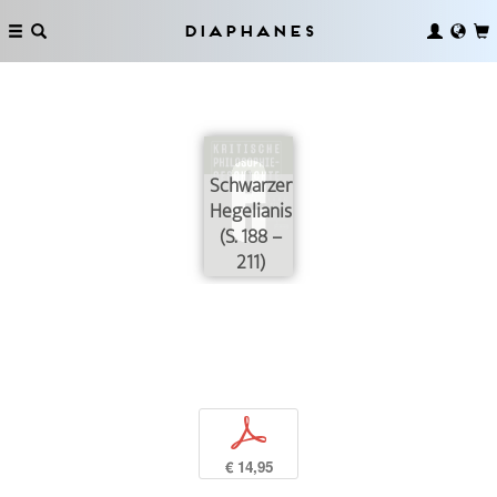
Diaphanes
Schwarzer
Hegelianismus
(S. 188 –
211)
p
€ 14,95