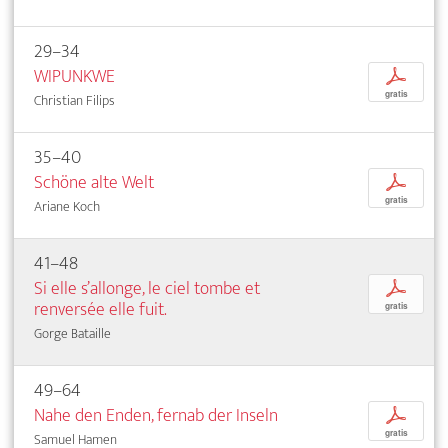
29–34
WIPUNKWE
p
gratis
Christian Filips
35–40
Schöne alte Welt
p
gratis
Ariane Koch
41–48
Si elle s’allonge, le ciel tombe et
p
renversée elle fuit.
gratis
Gorge Bataille
49–64
Nahe den Enden, fernab der Inseln
p
gratis
Samuel Hamen