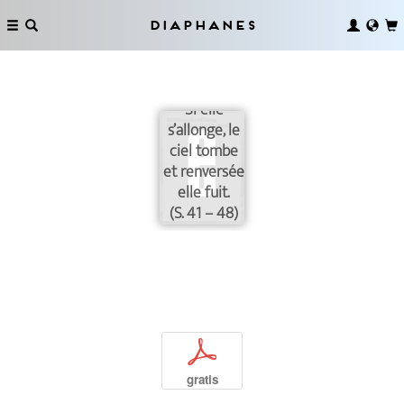
Diaphanes
Si elle
s’allonge, le
ciel tombe
et renversée
elle fuit.
(S. 41 – 48)
p
gratis