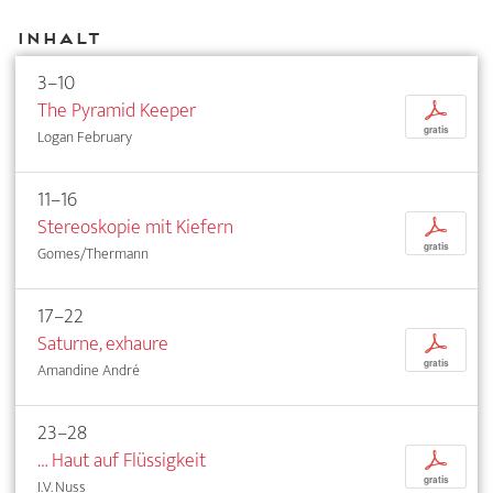
Inhalt
3–10
The Pyramid Keeper
p
gratis
Logan February
11–16
Stereoskopie mit Kiefern
p
gratis
Gomes/Thermann
17–22
Saturne, exhaure
p
gratis
Amandine André
23–28
… Haut auf Flüssigkeit
p
gratis
I.V. Nuss