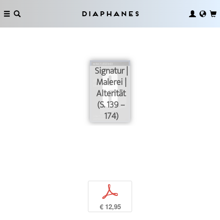
Diaphanes
Signatur |
Malerei |
Alterität
(S. 139 –
174)
p
€ 12,95