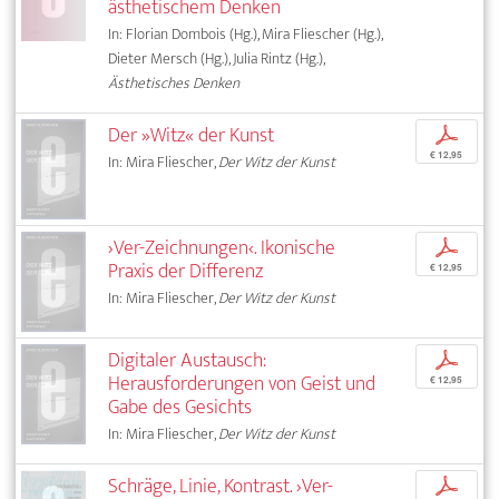
ästhetischem Denken
In: Florian Dombois (Hg.), Mira Fliescher (Hg.),
Dieter Mersch (Hg.), Julia Rintz (Hg.),
Ästhetisches Denken
Der »Witz« der Kunst
p
€ 12,95
In: Mira Fliescher,
Der Witz der Kunst
›Ver-Zeichnungen‹. Ikonische
p
Praxis der Differenz
€ 12,95
In: Mira Fliescher,
Der Witz der Kunst
Digitaler Austausch:
p
Herausforderungen von Geist und
€ 12,95
Gabe des Gesichts
In: Mira Fliescher,
Der Witz der Kunst
Schräge, Linie, Kontrast. ›Ver-
p