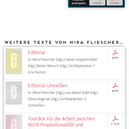
€ 35,00
€ 35,00
Weitere Texte von Mira Fliescher bei DIAPHANES
Editorial
p
gratis
In: Mira Fliescher (Hg.), Fabian Goppelsröder
(Hg.), Dieter Mersch (Hg.),
Sichtbarkeiten 1:
Erscheinen
Editorial. Umreißen
p
gratis
In: Mira Fliescher (Hg.), Lina Maria Stahl (Hg.),
Elena Vogman (Hg.),
Sichtbarkeiten 3:
Umreißen
Tool-Box. Für die Arbeit zwischen
p
Nicht-Propositionalität und
€ 14,95