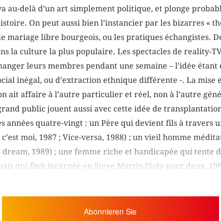
a au-delà d’un art simplement politique, et plonge probab
istoire. On peut aussi bien l’instancier par les bizarres « t
 mariage libre bourgeois, ou les pratiques échangistes. De
ans la culture la plus populaire. Les spectacles de reality
changer leurs membres pendant une semaine – l’idée étant e
ocial inégal, ou d’extraction ethnique différente -. La mise
n ait affaire à l’autre particulier et réel, non à l’autre géné
 grand public jouent aussi avec cette idée de transplantati
es années quatre-vingt : un Père qui devient fils à traver
’est moi, 1987 ; Vice-versa, 1988) ; un vieil homme médita
 dream, 1989) ; une femme riche et handicapée qui tente 
is qui finit incarnée en Steve Martin (Solo pour deux, 198
Abonnieren Sie