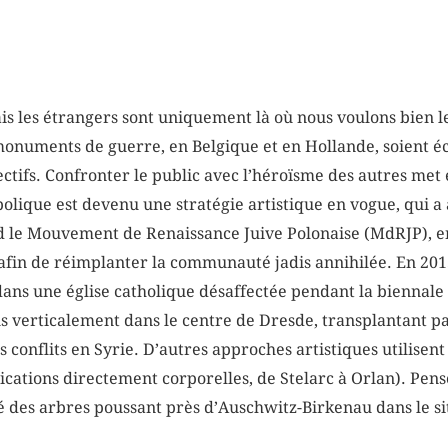
is les étrangers sont uniquement là où nous voulons bien l
onuments de guerre, en Belgique et en Hollande, soient é
ectifs. Confronter le public avec l’héroïsme des autres met 
olique est devenu une stratégie artistique en vogue, qui a
ed le Mouvement de Renaissance Juive Polonaise (MdRJP), e
 afin de réimplanter la communauté jadis annihilée. En 201
ans une église catholique désaffectée pendant la biennale
bus verticalement dans le centre de Dresde, transplantant 
s conflits en Syrie. D’autres approches artistiques utilisent
lications directement corporelles, de Stelarc à Orlan). Pen
é des arbres poussant près d’Auschwitz-Birkenau dans le sit