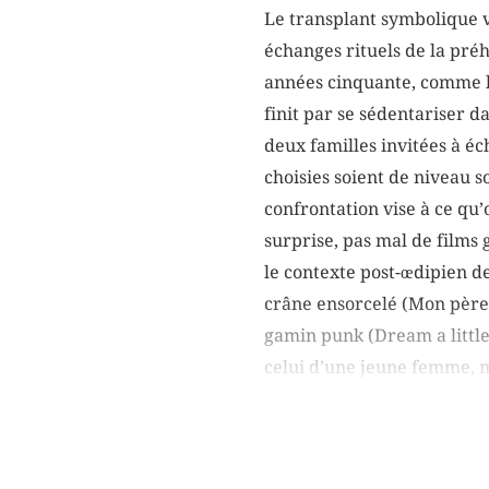
Le transplant symbolique v
échanges rituels de la préh
années cinquante, comme le
finit par se sédentariser d
deux familles invitées à é
choisies soient de niveau s
confrontation vise à ce qu’o
surprise, pas mal de films
le contexte post-œdipien d
crâne ensorcelé (Mon père c
gamin punk (Dream a little
celui d’une jeune femme, ma