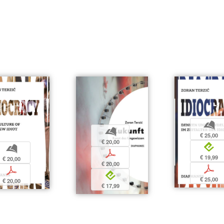
b
b
€ 25,00
€ 20,00
e
b
p
€ 19,99
€ 20,00
€ 20,00
p
p
e
€ 25,00
€ 20,00
€ 17,99