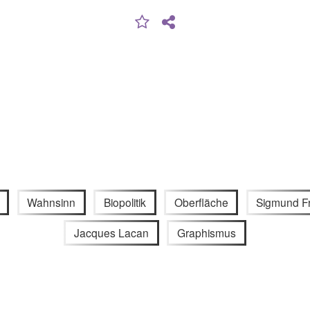
Wahnsinn
Biopolitik
Oberfläche
Sigmund F
Jacques Lacan
Graphismus