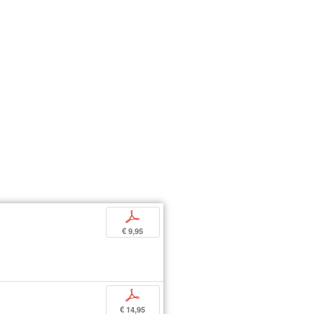
p
€ 9,95
p
€ 14,95