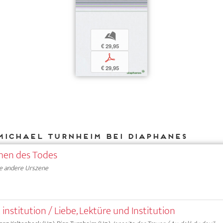
b
€ 29,95
p
€ 29,95
Michael Turnheim bei DIAPHANES
en des Todes
e andere Urszene
 institution / Liebe, Lektüre und Institution