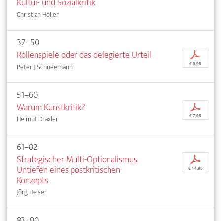
Kultur- und Sozialkritik
Christian Höller
37–50
Rollenspiele oder das delegierte Urteil
p
€ 9,95
Peter J. Schneemann
51–60
Warum Kunstkritik?
p
€ 7,95
Helmut Draxler
61–82
Strategischer Multi-Optionalismus.
p
Untiefen eines postkritischen
€ 14,95
Konzepts
Jörg Heiser
83–90