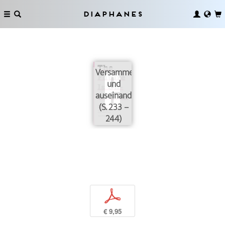
Diaphanes
Versammeln
und
auseinandersetzen
(S. 233 –
244)
p
€ 9,95