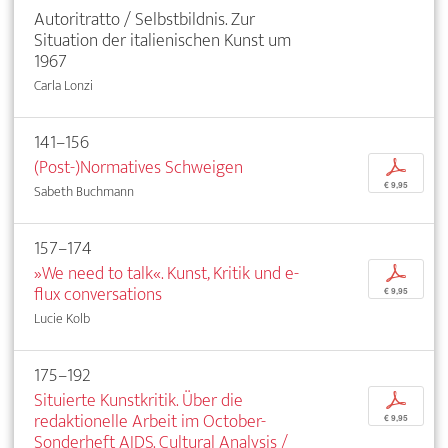
Autoritratto / Selbstbildnis. Zur
Situation der italienischen Kunst um
1967
Carla Lonzi
141–156
(Post-)Normatives Schweigen
p
€ 9,95
Sabeth Buchmann
157–174
»We need to talk«. Kunst, Kritik und e-
p
flux conversations
€ 9,95
Lucie Kolb
175–192
Situierte Kunstkritik. Über die
p
redaktionelle Arbeit im October-
€ 9,95
Sonderheft AIDS. Cultural Analysis /