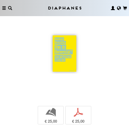
Diaphanes
b
p
€ 25,00
€ 25,00