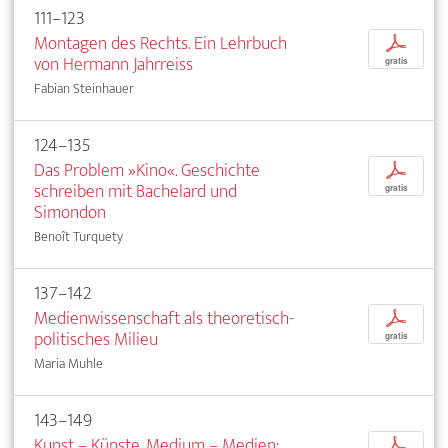
111–123
Montagen des Rechts. Ein Lehrbuch
p
von Hermann Jahrreiss
gratis
Fabian Steinhauer
124–135
Das Problem »Kino«. Geschichte
p
schreiben mit Bachelard und
gratis
Simondon
Benoît Turquety
137–142
Medienwissenschaft als theoretisch-
p
politisches Milieu
gratis
Maria Muhle
143–149
Kunst – Künste, Medium – Medien:
p