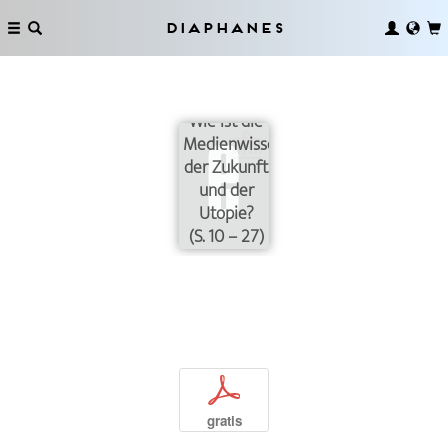
Diaphanes
Wie ist die
Medienwissenschaft
der Zukunft
und der
Utopie?
(S. 10 – 27)
p
gratis