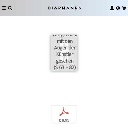
Diaphanes
Wittgenstein
mit den
Augen der
Künstler
gesehen
(S. 63 – 82)
p
€ 9,95