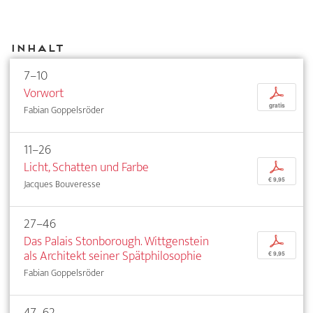
Inhalt
7–10
Vorwort
p
gratis
Fabian Goppelsröder
11–26
Licht, Schatten und Farbe
p
€ 9,95
Jacques Bouveresse
27–46
Das Palais Stonborough. Wittgenstein
p
als Architekt seiner Spätphilosophie
€ 9,95
Fabian Goppelsröder
47–62