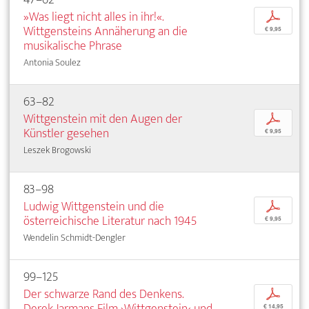
»Was liegt nicht alles in ihr!«.
p
Wittgensteins Annäherung an die
€ 9,95
musikalische Phrase
Antonia Soulez
63–82
Wittgenstein mit den Augen der
p
Künstler gesehen
€ 9,95
Leszek Brogowski
83–98
Ludwig Wittgenstein und die
p
österreichische Literatur nach 1945
€ 9,95
Wendelin Schmidt-Dengler
99–125
Der schwarze Rand des Denkens.
p
Derek Jarmans Film ›Wittgenstein‹ und
€ 14,95