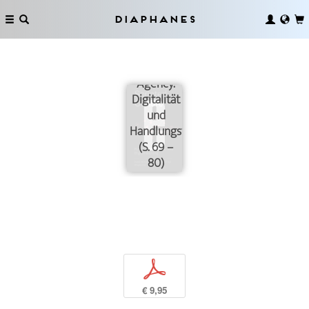
Diaphanes
Agency.
Digitalität
und
Handlungsfähigkeit
(S. 69 –
80)
p
€ 9,95