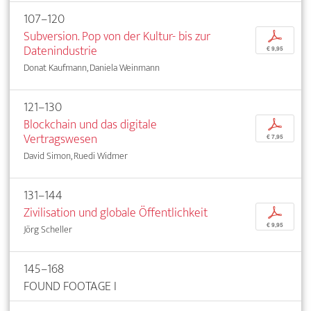
107–120
Subversion. Pop von der Kultur- bis zur
p
Datenindustrie
€ 9,95
Donat Kaufmann, Daniela Weinmann
121–130
Blockchain und das digitale
p
Vertragswesen
€ 7,95
David Simon, Ruedi Widmer
131–144
Zivilisation und globale Öffentlichkeit
p
€ 9,95
Jörg Scheller
145–168
FOUND FOOTAGE I