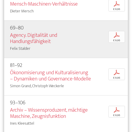
Mensch-Maschinen-Verhältnisse
p
€ 9,95
Dieter Mersch
69–80
Agency. Digitalität und
p
Handlungsfähigkeit
€ 9,95
Felix Stalder
81–92
Ökonomisierung und Kulturalisierung
p
– Dynamiken und Governance-Modelle
€ 9,95
Simon Grand, Christoph Weckerle
93–106
Archiv – Wissensproduzent, mächtige
p
Maschine, Zeugnisfunktion
€ 9,95
Ines Kleesattel