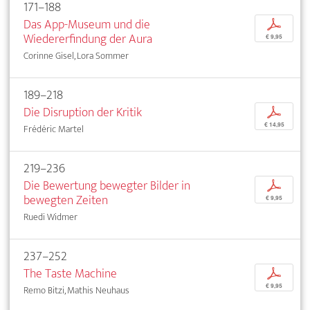
171–188
Das App-Museum und die
p
Wiedererfindung der Aura
€ 9,95
Corinne Gisel, Lora Sommer
189–218
Die Disruption der Kritik
p
€ 14,95
Frédéric Martel
219–236
Die Bewertung bewegter Bilder in
p
bewegten Zeiten
€ 9,95
Ruedi Widmer
237–252
The Taste Machine
p
€ 9,95
Remo Bitzi, Mathis Neuhaus