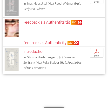
€ 7,95
In: Ines Kleesattel (Hg.), Ruedi Widmer (Hg.),
Scripted Culture
Feedback als Authentitzität
ABO
Feedback as Authenticity
ABO
Introduction
p
gratis
In: Shusha Niederberger (Hg.), Cornelia
Sollfrank (Hg.), Felix Stalder (Hg.),
Aesthetics
of the Commons