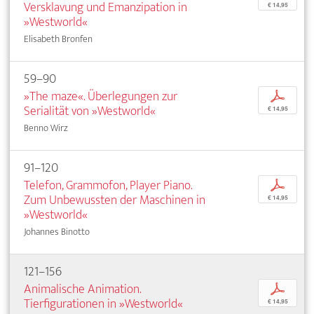
Versklavung und Emanzipation in
€ 14,95
»Westworld«
Elisabeth Bronfen
59–90
»The maze«. Überlegungen zur
p
Serialität von »Westworld«
€ 14,95
Benno Wirz
91–120
Telefon, Grammofon, Player Piano.
p
Zum Unbewussten der Maschinen in
€ 14,95
»Westworld«
Johannes Binotto
121–156
Animalische Animation.
p
Tierfigurationen in »Westworld«
€ 14,95