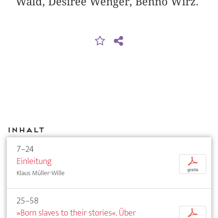
Wald, Désirée Wenger, Benno Wirz.
Inhalt
7–24
Einleitung
p
gratis
Klaus Müller-Wille
25–58
»Born slaves to their stories«. Über
p