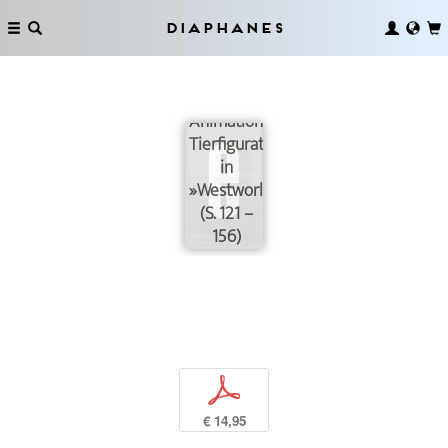
Diaphanes
Animalische
Animation.
Tierfigurationen
in
»Westworld«
(S. 121 –
156)
p
€ 14,95