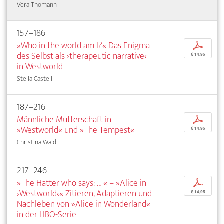
Vera Thomann
157–186
»Who in the world am I?« Das Enigma
p
des Selbst als ›therapeutic narrative‹
€ 14,95
in Westworld
Stella Castelli
187–216
Männliche Mutterschaft in
p
»Westworld« und »The Tempest«
€ 14,95
Christina Wald
217–246
»The Hatter who says: … « – »Alice in
p
›Westworld‹« Zitieren, Adaptieren und
€ 14,95
Nachleben von »Alice in Wonderland«
in der HBO-Serie