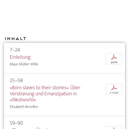
Inhalt
7–24
Einleitung
p
gratis
Klaus Müller-Wille
25–58
»Born slaves to their stories«. Über
p
Versklavung und Emanzipation in
€ 14,95
»Westworld«
Elisabeth Bronfen
59–90