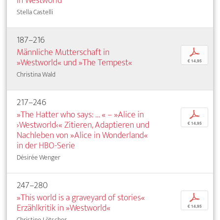
in Westworld
Stella Castelli
187–216
Männliche Mutterschaft in
p
»Westworld« und »The Tempest«
€ 14,95
Christina Wald
217–246
»The Hatter who says: … « – »Alice in
p
›Westworld‹« Zitieren, Adaptieren und
€ 14,95
Nachleben von »Alice in Wonderland«
in der HBO-Serie
Désirée Wenger
247–280
»This world is a graveyard of stories«
p
Erzählkritik in »Westworld«
€ 14,95
Christine Lötscher