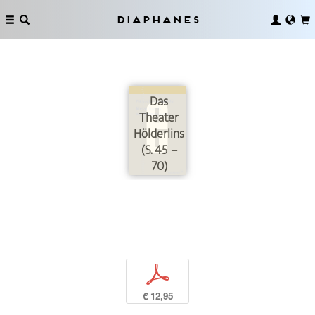
Diaphanes
Das
Theater
Hölderlins
(S. 45 –
70)
p
€ 12,95