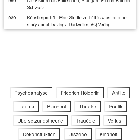
1990
Die Fiktion des Politischen, Stuttgart, Edition Patricia
Schwarz
1980
Künstlerporträt. Eine Studie zu Lüthis ‹Just another
story about leaving›, Dudweiler, AQ-Verlag
Psychoanalyse
Friedrich Hölderlin
Antike
Trauma
Blanchot
Theater
Poetik
Übersetzungstheorie
Tragödie
Verlust
Dekonstruktion
Urszene
Kindheit