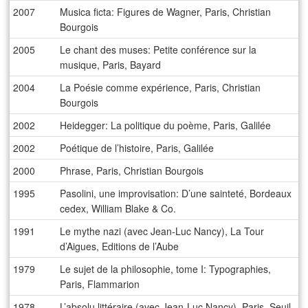
2007
Musica ficta: Figures de Wagner, Paris, Christian
Bourgois
2005
Le chant des muses: Petite conférence sur la
musique, Paris, Bayard
2004
La Poésie comme expérience, Paris, Christian
Bourgois
2002
Heidegger: La politique du poème, Paris, Galilée
2002
Poétique de l’histoire, Paris, Galilée
2000
Phrase, Paris, Christian Bourgois
1995
Pasolini, une improvisation: D’une sainteté, Bordeaux
cedex, William Blake & Co.
1991
Le mythe nazi (avec Jean-Luc Nancy), La Tour
d’Aigues, Editions de l’Aube
1979
Le sujet de la philosophie, tome I: Typographies,
Paris, Flammarion
1978
L’absolu littéraire (avec Jean-Luc Nancy), Paris, Seuil