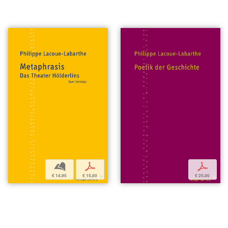
b
p
p
€ 14,95
€ 15,00
€ 25,00