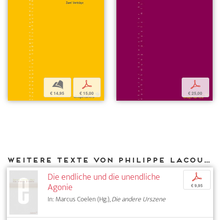
b
p
p
€ 14,95
€ 15,00
€ 25,00
Weitere Texte von Philippe Lacoue-Labarthe bei DIAPHANES
Die endliche und die unendliche
p
Agonie
€ 9,95
In: Marcus Coelen (Hg.),
Die andere Urszene