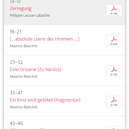
13–17
Zerregung
p
€ 7,95
Philippe Lacoue-Labarthe
19–21
[… absolute Leere des Himmels … ]
p
€ 5,95
Maurice Blanchot
23–32
Eine Urszene [Zu Narziss]
p
€ 7,95
Maurice Blanchot
33–41
Ein Kind wird getötet (Fragmentar)
p
€ 7,95
Maurice Blanchot
43–46