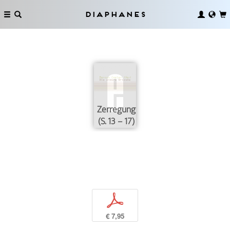
Diaphanes
Zerregung
(S. 13 – 17)
p
€ 7,95