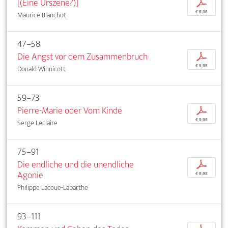
[(Eine Urszene?)]
p
€ 5,95
Maurice Blanchot
47–58
Die Angst vor dem Zusammenbruch
p
€ 9,95
Donald Winnicott
59–73
Pierre-Marie oder Vom Kinde
p
€ 9,95
Serge Leclaire
75–91
Die endliche und die unendliche
p
Agonie
€ 9,95
Philippe Lacoue-Labarthe
93–111