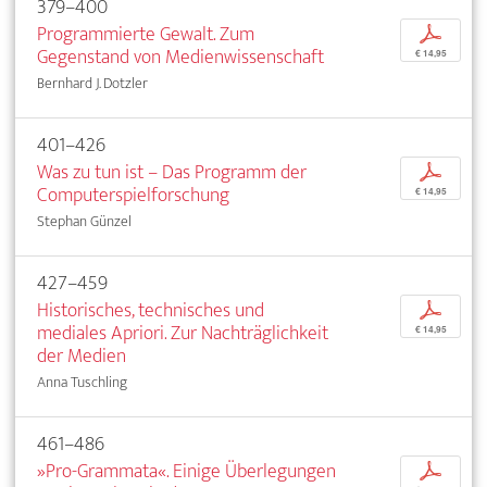
379–400
Programmierte Gewalt. Zum
p
Gegenstand von Medienwissenschaft
€ 14,95
Bernhard J. Dotzler
401–426
Was zu tun ist – Das Programm der
p
Computerspielforschung
€ 14,95
Stephan Günzel
427–459
Historisches, technisches und
p
mediales Apriori. Zur Nachträglichkeit
€ 14,95
der Medien
Anna Tuschling
461–486
»Pro-Grammata«. Einige Überlegungen
p