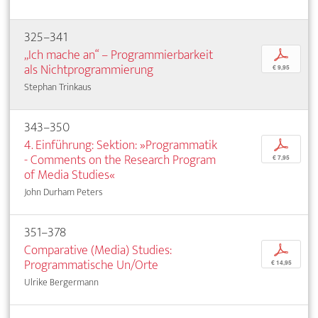
325–341
„Ich mache an“ – Programmierbarkeit
p
als Nichtprogrammierung
€ 9,95
Stephan Trinkaus
343–350
4. Einführung: Sektion: »Programmatik
p
- Comments on the Research Program
€ 7,95
of Media Studies«
John Durham Peters
351–378
Comparative (Media) Studies:
p
Programmatische Un/Orte
€ 14,95
Ulrike Bergermann