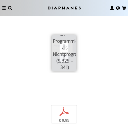
Diaphanes
„Ich mache
an“ –
Programmierbarkeit
als
Nichtprogrammierung
(S. 325 –
341)
p
€ 9,95