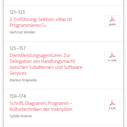
121–123
2. Einführung: Sektion: »Was ist
p
Programmieren?«
gratis
Hartmut Winkler
125–157
Dienstleistungsagenturen. Zur
p
Delegation von Handlungsmacht
€ 14,95
zwischen Subalternen und Software-
Services
Markus Krajewski
159–174
Schrift, Diagramm, Programm –
p
Kulturtechniken der Inskription
€ 9,95
Sybille Krämer