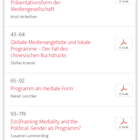
Präsentationsform der
€ 14,95
Mediengesellschaft
Knut Hickethier
43–64
Globale Medienangebote und lokale
p
Programme – Der Fall des
€ 14,95
chinesischen Buchdrucks
Stefan Kramer
65–92
Programm als mediale Form
p
€ 14,95
Rainer Leschke
93–119
[Un]Framing Mediality and the
p
Political: Gender als Programm?
€ 14,95
Susanne Lummerding