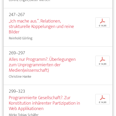
247–267
„Ich mache aus.“. Relationen,
p
strukturelle Koppelungen und reine
€ 14,95
Bilder
Reinhold Görling
269–297
Alles nur Programm?. Überlegungen
p
zum Unprogrammierten der
€ 14,95
Medien(wissenschaft)
Christine Hanke
299–323
Programmierte Gesellschaft?. Zur
p
Konstitution inhärenter Partizipation in
€ 14,95
Web Applikationen
Mirko Tobias Schäfer