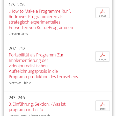
175–206
„How to Make a Programme Run“.
p
Reflexives Programmieren als
€ 14,95
strategisch-experimentelles
Entwerfen von Kultur-Programmen
Carsten Ochs
207–242
Portabilität als Programm. Zur
p
Implementierung der
€ 14,95
videojournalistischen
Aufzeichnungspraxis in die
Programmproduktion des Fernsehens
Matthias Thiele
243–246
3. Einführung: Sektion: »Was ist
p
programmierbar?«
gratis
Lorenz Engell, Dieter Mersch