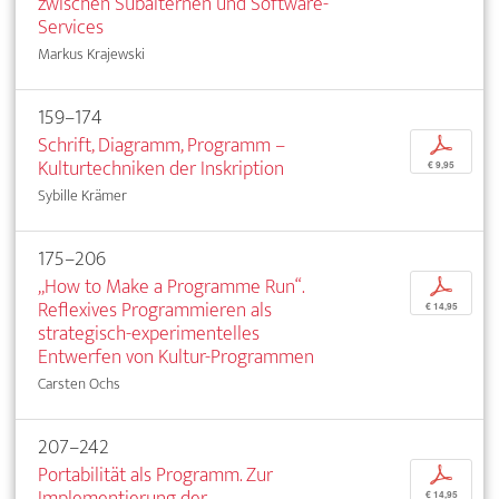
zwischen Subalternen und Software-
Services
Markus Krajewski
159–174
Schrift, Diagramm, Programm –
p
Kulturtechniken der Inskription
€ 9,95
Sybille Krämer
175–206
„How to Make a Programme Run“.
p
Reflexives Programmieren als
€ 14,95
strategisch-experimentelles
Entwerfen von Kultur-Programmen
Carsten Ochs
207–242
Portabilität als Programm. Zur
p
Implementierung der
€ 14,95