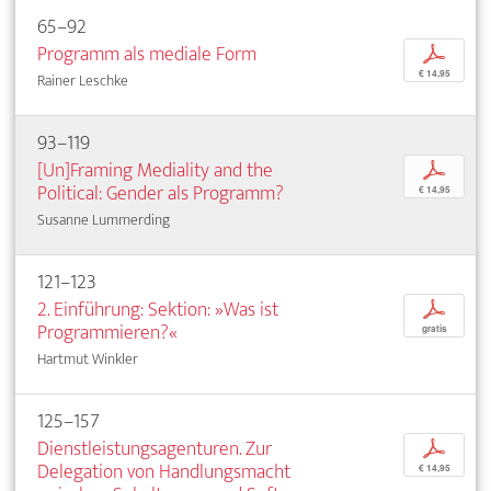
65–92
Programm als mediale Form
p
€ 14,95
Rainer Leschke
93–119
[Un]Framing Mediality and the
p
Political: Gender als Programm?
€ 14,95
Susanne Lummerding
121–123
2. Einführung: Sektion: »Was ist
p
Programmieren?«
gratis
Hartmut Winkler
125–157
Dienstleistungsagenturen. Zur
p
Delegation von Handlungsmacht
€ 14,95