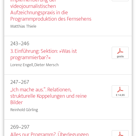
videojournalistischen
Aufzeichnungspraxis in die
Programmproduktion des Fernsehens
Matthias Thiele
243–246
3. Einführung: Sektion: »Was ist
p
programmierbar?«
gratis
Lorenz Engell, Dieter Mersch
247–267
„Ich mache aus.“. Relationen,
p
strukturelle Koppelungen und reine
€ 14,95
Bilder
Reinhold Görling
269–297
Alles nur Programm?. Überlegungen
p