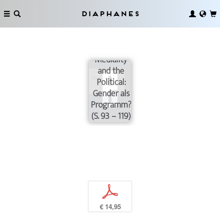
Diaphanes
[Un]Framing
Mediality
and the
Political:
Gender als
Programm?
(S. 93 – 119)
p
€ 14,95