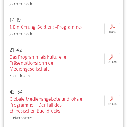
Joachim Paech
17–19
1. Einführung: Sektion: »Programme«
p
gratis
Joachim Paech
21–42
Das Programm als kulturelle
p
Präsentationsform der
€ 14,95
Mediengesellschaft
Knut Hickethier
43–64
Globale Medienangebote und lokale
p
Programme – Der Fall des
€ 14,95
chinesischen Buchdrucks
Stefan Kramer