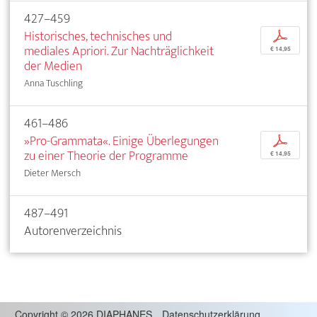
427–459
Historisches, technisches und
p
mediales Apriori. Zur Nachträglichkeit
€ 14,95
der Medien
Anna Tuschling
461–486
»Pro-Grammata«. Einige Überlegungen
p
zu einer Theorie der Programme
€ 14,95
Dieter Mersch
487–491
Autorenverzeichnis
Copyright
©
2026 DIAPHANES
Datenschutzerklärung