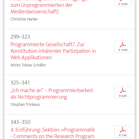
zum Unprogrammierten der
€ 14,95
Medien(wissenschaft)
Christine Hanke
299–323
Programmierte Gesellschaft?. Zur
p
Konstitution inhärenter Partizipation in
€ 14,95
Web Applikationen
Mirko Tobias Schäfer
325–341
„Ich mache an“ – Programmierbarkeit
p
als Nichtprogrammierung
€ 9,95
Stephan Trinkaus
343–350
4. Einführung: Sektion: »Programmatik
p
- Comments on the Research Program
€ 7,95