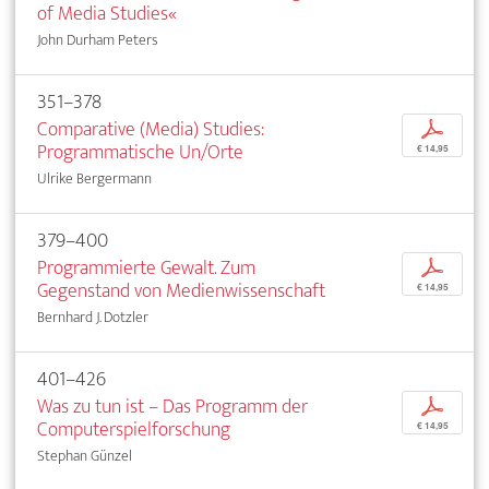
of Media Studies«
John Durham Peters
351–378
Comparative (Media) Studies:
p
Programmatische Un/Orte
€ 14,95
Ulrike Bergermann
379–400
Programmierte Gewalt. Zum
p
Gegenstand von Medienwissenschaft
€ 14,95
Bernhard J. Dotzler
401–426
Was zu tun ist – Das Programm der
p
Computerspielforschung
€ 14,95
Stephan Günzel