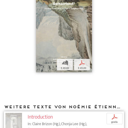
b
p
€ 45,00
€ 45,00
Weitere Texte von Noémie Étienne bei DIAPHANES
Introduction
p
gratis
In: Claire Brizon (Hg.), Chonja Lee (Hg.),