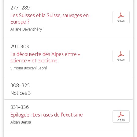
277–289
Les Suisses et la Suisse, sauvages en
p
Europe ?
€ 9,95
Ariane Devanthéry
291–303
La découverte des Alpes entre «
p
science » et exotisme
€ 9,95
Simona Boscani Leoni
308–325
Notices 3
331–336
Épilogue : Les ruses de l’exotisme
p
€ 7,95
Alban Bensa