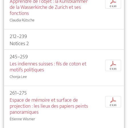
Apprendre de l’objet : la Kunstkammer
p
de la Wasserkirche de Zurich et ses
€ 9,95
fonctions
Claudia Rütsche
212–239
Notices 2
245–259
Les indiennes suisses : fils de coton et
p
motifs politiques
€ 9,95
Chonja Lee
261–275
Espace de mémoire et surface de
p
projection : les lieux des papiers peints
€ 9,95
panoramiques
Étienne Wismer