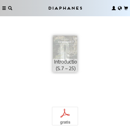
Diaphanes
Introduction
(S. 7 – 25)
p
gratis