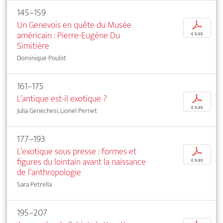
145–159
Un Genevois en quête du Musée
p
américain : Pierre-Eugène Du
€ 9,95
Simitière
Dominique Poulot
161–175
L’antique est-il exotique ?
p
€ 9,95
Julia Genechesi, Lionel Pernet
177–193
L’exotique sous presse : formes et
p
figures du lointain avant la naissance
€ 9,95
de l’anthropologie
Sara Petrella
195–207