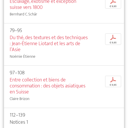
Esclavage, exotisme et exception
p
suisse vers 1800
€ 9,95
Bernhard C. Schär
79–95
Du thé, des textures et des techniques
p
: Jean-Étienne Liotard et les arts de
€ 9,95
l’Asie
Noémie Étienne
97–108
Entre collection et biens de
p
consommation : des objets asiatiques
€ 9,95
en Suisse
Claire Brizon
112–139
Notices 1