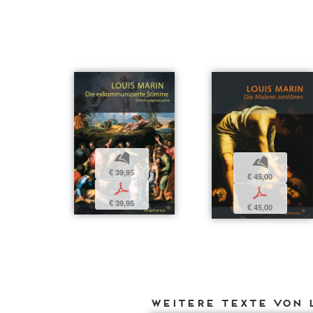
b
b
€ 39,95
€ 45,00
p
p
€ 39,95
€ 45,00
Weitere Texte von 