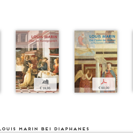
p
b
€ 60,00
€ 19,95
Louis Marin bei DIAPHANES