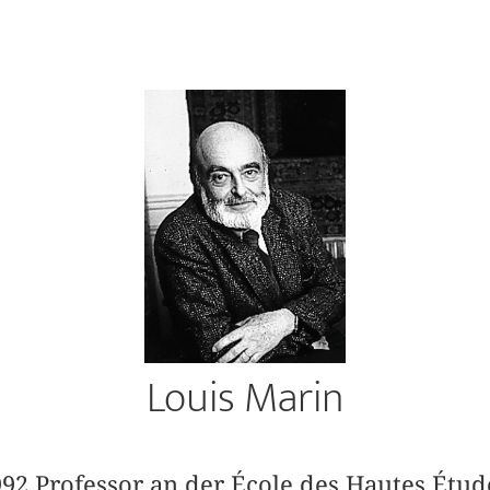
Louis Marin
92 Professor an der École des Hautes Étud