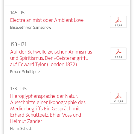
145–151
Electra animist oder Ambient Love
p
€ 7,95
Elisabeth von Samsonow
153–171
Auf der Schwelle zwischen Animismus
p
und Spiritismus. Der »Geisterangriff«
€ 9,95
auf Edward Tylor (London 1872)
Erhard Schüttpelz
173–195
Hieroglyphensprache der Natur.
p
Ausschnitte einer Ikonographie des
€ 14,95
Medienbegriffs Ein Gespräch mit
Erhard Schüttpelz, Ehler Voss und
Helmut Zander
Heinz Schott