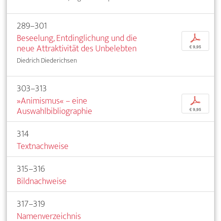
289–301
Beseelung, Entdinglichung und die
p
neue Attraktivität des Unbelebten
€ 9,95
Diedrich Diederichsen
303–313
»Animismus« – eine
p
Auswahlbibliographie
€ 9,95
314
Textnachweise
315–316
Bildnachweise
317–319
Namenverzeichnis