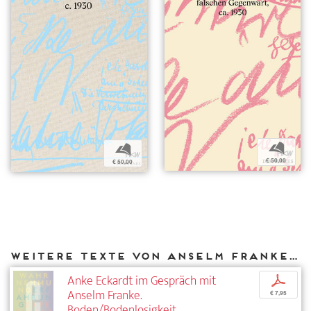
b
b
€ 50,00
€ 50,00
Weitere Texte von Anselm Franke bei DIAPHANES
Anke Eckardt im Gespräch mit
p
Anselm Franke.
€ 7,95
Boden/Bodenlosigkeit