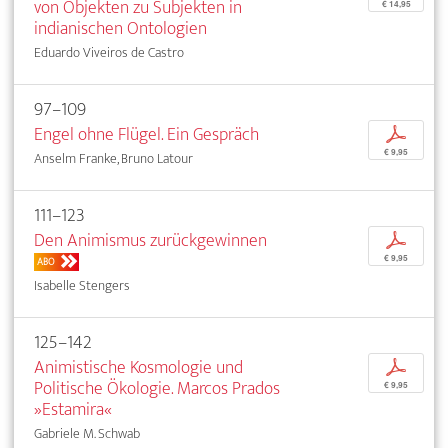
von Objekten zu Subjekten in
€ 14,95
indianischen Ontologien
Eduardo Viveiros de Castro
97–109
Engel ohne Flügel. Ein Gespräch
p
€ 9,95
Anselm Franke, Bruno Latour
111–123
Den Animismus zurückgewinnen
p
€ 9,95
ABO
Isabelle Stengers
125–142
Animistische Kosmologie und
p
Politische Ökologie. Marcos Prados
€ 9,95
»Estamira«
Gabriele M. Schwab