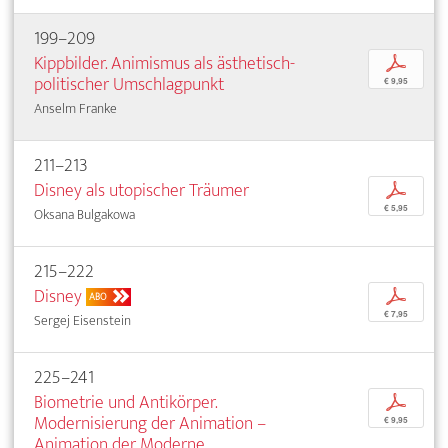
199–209
Kippbilder. Animismus als ästhetisch-
p
politischer Umschlagpunkt
€ 9,95
Anselm Franke
211–213
Disney als utopischer Träumer
p
€ 5,95
Oksana Bulgakowa
215–222
Disney
p
ABO
€ 7,95
Sergej Eisenstein
225–241
Biometrie und Antikörper.
p
Modernisierung der Animation –
€ 9,95
Animation der Moderne