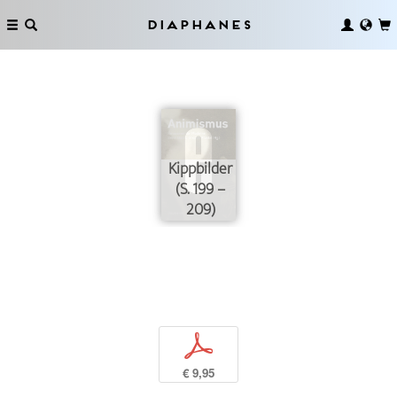
Diaphanes
Kippbilder
(S. 199 –
209)
p
€ 9,95