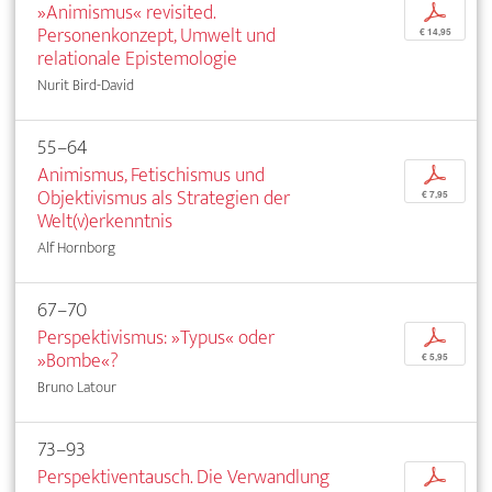
»Animismus« revisited.
p
Personenkonzept, Umwelt und
€ 14,95
relationale Epistemologie
Nurit Bird-David
55–64
Animismus, Fetischismus und
p
Objektivismus als Strategien der
€ 7,95
Welt(v)erkenntnis
Alf Hornborg
67–70
Perspektivismus: »Typus« oder
p
»Bombe«?
€ 5,95
Bruno Latour
73–93
Perspektiventausch. Die Verwandlung
p