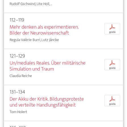
Rudolf Gschwind, Ute Holl, ...
112–119
Mehr denken als experimentieren.
p
Bilder der Neurowissenschaft
gratis
Regula Valérie Burri, Lutz Jäncke
121–129
Un/mediales Reales. Über militärische
p
Simulation und Traum
gratis
Claudia Reiche
131–134
Der Akku der Kritik. Bildungsproteste
p
und verteilte Handlungsfähigkeit
gratis
Tom Holert