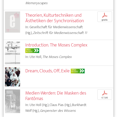
Memoryscapes
Theorien, Kulturtechniken und
p
Ästhetiken der Synchronisation
gratis
In: Gesellschaft für Medienwissenschaft
(Hg.),
Zeitschrift für Medienwissenschaft 11
Introduction. The Moses Complex
OPEN
ACCESS
In: Ute Holl,
The Moses Complex
Dream, Clouds, Off, Exile
OPEN
ACCESS
Medien-Werden: Die Masken des
p
Fantômas
€ 7,95
In: Ute Holl (Hg.), Claus Pias (Hg.), Burkhardt
Wolf (Hg.),
Gespenster des Wissens