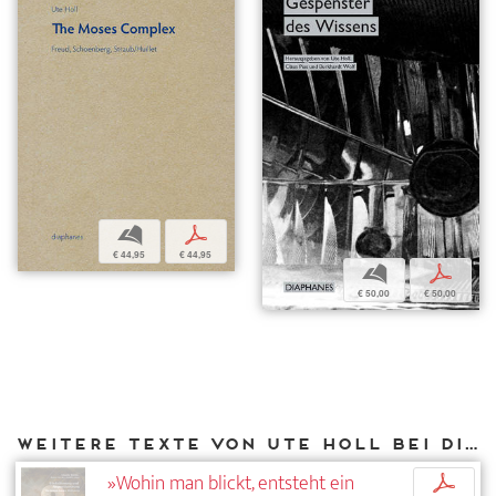
b
p
€ 44,95
€ 44,95
b
p
€ 50,00
€ 50,00
Weitere Texte von Ute Holl bei DIAPHANES
»Wohin man blickt, entsteht ein
p