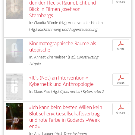
dunkler Fleck«. Raum, Licht und
€ 14,95
Blick in Filmen Josef von
Sternbergs
In: Claudia Blümle (Hg.), Anne von der Heiden
(Hg.),
Blickzähmung und Augentäuschung
Kinematographische Räume als
p
utopische
€ 7,95
In: Annett Zinsmeister (Hg.),
Constructing
Utopia
»It’ s (Not) an Intervention!«
p
Kybernetik und Anthropologie
€ 9,95
In: Claus Pias (Hg.),
Cybernetics | Kybernetik 2
»Ich kann beim besten Willen kein
p
Blut sehen«. Gesellschaftsvertrag
€ 14,95
und rote Farbe in Godards »Week-
end«
In: Anja Lauper (Hg.),
Transfusionen