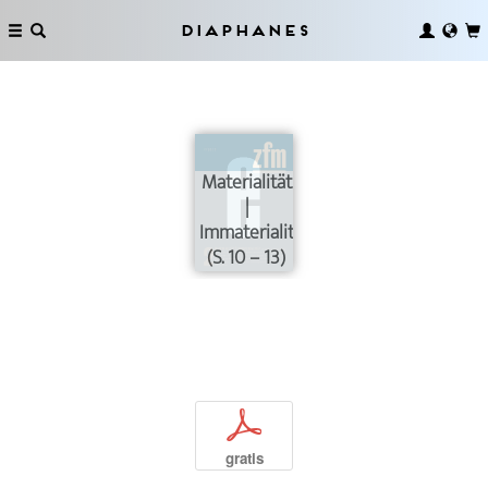
Diaphanes
Materialität
|
Immaterialität
(S. 10 – 13)
p
gratis