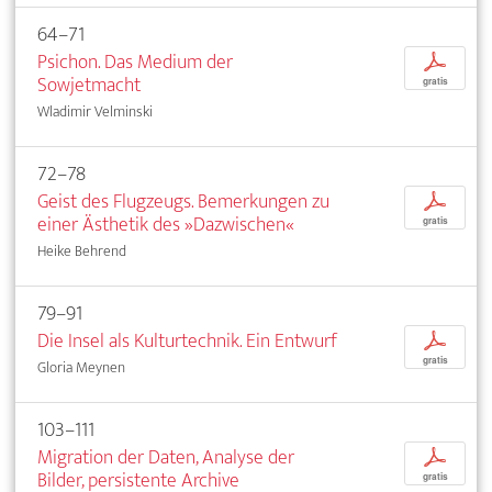
64–71
Psichon. Das Medium der
p
Sowjetmacht
gratis
Wladimir Velminski
72–78
Geist des Flugzeugs. Bemerkungen zu
p
einer Ästhetik des »Dazwischen«
gratis
Heike Behrend
79–91
Die Insel als Kulturtechnik. Ein Entwurf
p
gratis
Gloria Meynen
103–111
Migration der Daten, Analyse der
p
Bilder, persistente Archive
gratis