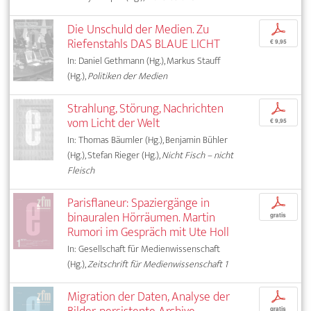
Die Unschuld der Medien. Zu
p
Riefenstahls DAS BLAUE LICHT
€ 9,95
In: Daniel Gethmann (Hg.), Markus Stauff
(Hg.),
Politiken der Medien
Strahlung, Störung, Nachrichten
p
vom Licht der Welt
€ 9,95
In: Thomas Bäumler (Hg.), Benjamin Bühler
(Hg.), Stefan Rieger (Hg.),
Nicht Fisch – nicht
Fleisch
Parisflaneur: Spaziergänge in
p
binauralen Hörräumen. Martin
gratis
Rumori im Gespräch mit Ute Holl
In: Gesellschaft für Medienwissenschaft
(Hg.),
Zeitschrift für Medienwissenschaft 1
Migration der Daten, Analyse der
p
gratis