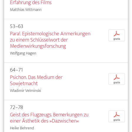
Erfahrung des Films
Matthias Wittmann
53–63
Para!. Epistemologische Anmerkungen
p
zu einem Schlüsselwort der
gratis
Medienwirkungsforschung
Wolfgang Hagen
64–71
Psichon. Das Medium der
p
Sowjetmacht
gratis
Wladimir Velminski
72–78
Geist des Flugzeugs. Bemerkungen zu
p
einer Ästhetik des »Dazwischen«
gratis
Heike Behrend