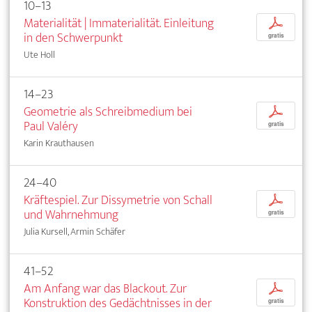
10–13
Materialität | Immaterialität. Einleitung
p
in den Schwerpunkt
gratis
Ute Holl
14–23
Geometrie als Schreibmedium bei
p
Paul Valéry
gratis
Karin Krauthausen
24–40
Kräftespiel. Zur Dissymetrie von Schall
p
und Wahrnehmung
gratis
Julia Kursell, Armin Schäfer
41–52
Am Anfang war das Blackout. Zur
p
Konstruktion des Gedächtnisses in der
gratis