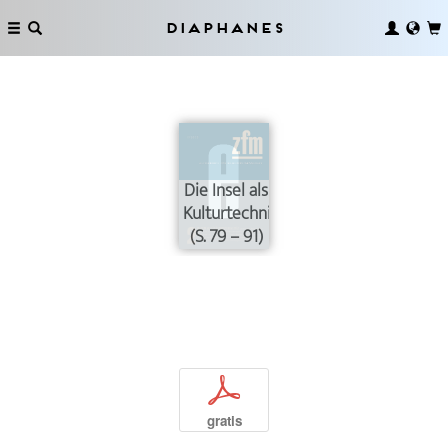
Diaphanes
Die Insel als
Kulturtechnik
(S. 79 – 91)
p
gratis