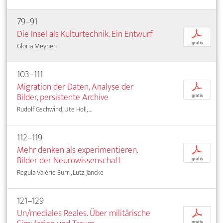
79–91
Die Insel als Kulturtechnik. Ein Entwurf
p
gratis
Gloria Meynen
103–111
Migration der Daten, Analyse der
p
Bilder, persistente Archive
gratis
Rudolf Gschwind, Ute Holl, ...
112–119
Mehr denken als experimentieren.
p
Bilder der Neurowissenschaft
gratis
Regula Valérie Burri, Lutz Jäncke
121–129
Un/mediales Reales. Über militärische
p
gratis