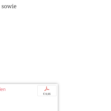
e sowie
len
p
€ 9,95