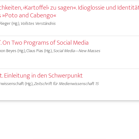
keiten, ›Kartoffel‹ zu sagen«. Idioglossie und Identität
ns »Poto and Cabengo«
 Rieger (Hg.),
Vollstes Verständnis
”. On Two Programs of Social Media
on Beyes (Hg.), Claus Pias (Hg.),
Social Media—New Masses
ät. Einleitung in den Schwerpunkt
nwissenschaft (Hg.),
Zeitschrift für Medienwissenschaft 15