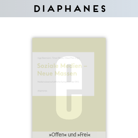
Diaphanes
»Offen« und »Frei«