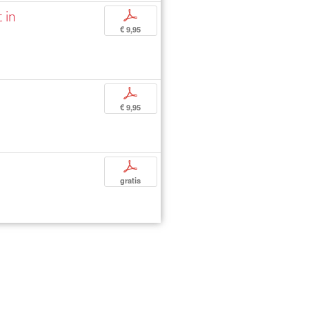
 in
p
€ 9,95
p
€ 9,95
p
gratis