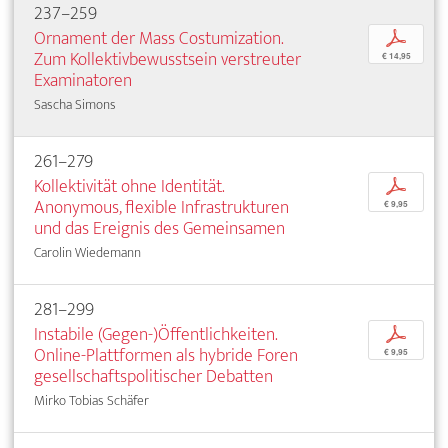
237–259
Ornament der Mass Costumization.
p
Zum Kollektivbewusstsein verstreuter
€ 14,95
Examinatoren
Sascha Simons
261–279
Kollektivität ohne Identität.
p
Anonymous, flexible Infrastrukturen
€ 9,95
und das Ereignis des Gemeinsamen
Carolin Wiedemann
281–299
Instabile (Gegen-)Öffentlichkeiten.
p
Online-Plattformen als hybride Foren
€ 9,95
gesellschaftspolitischer Debatten
Mirko Tobias Schäfer