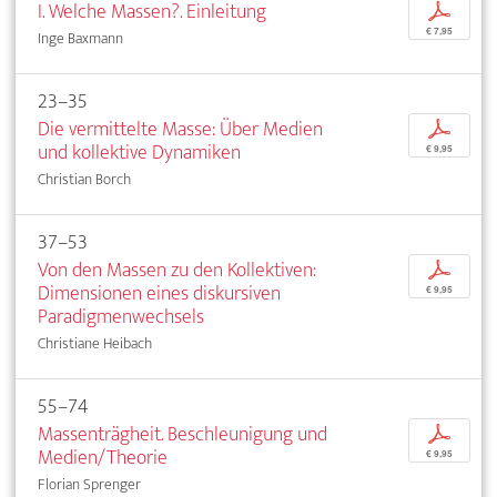
I. Welche Massen?. Einleitung
p
€ 7,95
Inge Baxmann
23–35
Die vermittelte Masse: Über Medien
p
und kollektive Dynamiken
€ 9,95
Christian Borch
37–53
Von den Massen zu den Kollektiven:
p
Dimensionen eines diskursiven
€ 9,95
Paradigmenwechsels
Christiane Heibach
55–74
Massenträgheit. Beschleunigung und
p
Medien/Theorie
€ 9,95
Florian Sprenger