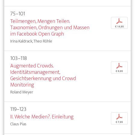
75–101
Teilmengen, Mengen Teilen.
p
Taxonomien, Ordnungen und Massen
€ 14,95
im Facebook Open Graph
Irina Kaldrack, Theo Röhle
103–118
Augmented Crowds.
p
Identitätsmanagement,
€ 9,95
Gesichtserkennung und Crowd
Monitoring
Roland Meyer
119–123
II. Welche Medien?. Einleitung
p
€ 7,95
Claus Pias