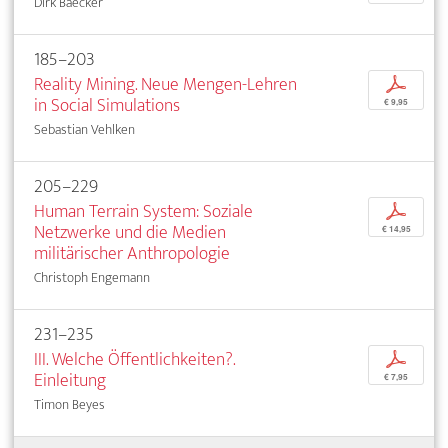
Dirk Baecker
185–203
Reality Mining. Neue Mengen-Lehren
p
in Social Simulations
€ 9,95
Sebastian Vehlken
205–229
Human Terrain System: Soziale
p
Netzwerke und die Medien
€ 14,95
militärischer Anthropologie
Christoph Engemann
231–235
III. Welche Öffentlichkeiten?.
p
Einleitung
€ 7,95
Timon Beyes