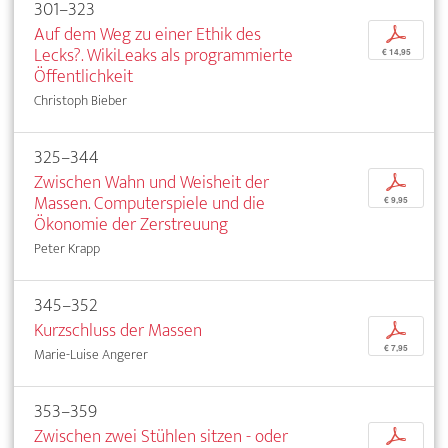
301–323
Auf dem Weg zu einer Ethik des
p
Lecks?. WikiLeaks als programmierte
€ 14,95
Öffentlichkeit
Christoph Bieber
325–344
Zwischen Wahn und Weisheit der
p
Massen. Computerspiele und die
€ 9,95
Ökonomie der Zerstreuung
Peter Krapp
345–352
Kurzschluss der Massen
p
€ 7,95
Marie-Luise Angerer
353–359
Zwischen zwei Stühlen sitzen - oder
p