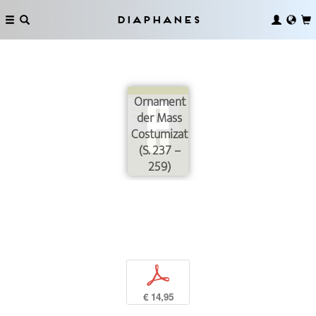
Diaphanes
Ornament
der Mass
Costumization
(S. 237 –
259)
p
€ 14,95