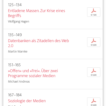
125–134
Entladene Massen. Zur Krise eines
p
Begriffs
€ 7,95
Wolfgang Hagen
135–149
Datenbanken als Zitadellen des Web
p
2.0
€ 9,95
Martin Warnke
151–165
»Offen« und »Frei«. Über zwei
p
Programme sozialer Medien
€ 9,95
Michael Andreas
167–184
Soziologie der Medien
p
€ 9,95