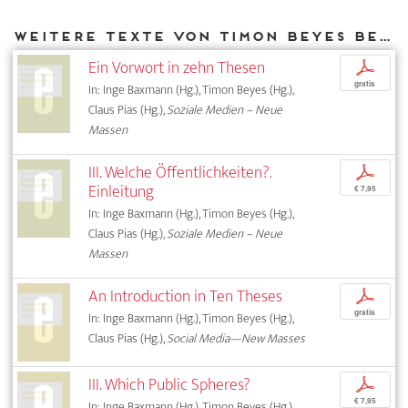
Weitere Texte von Timon Beyes bei DIAPHANES
Ein Vorwort in zehn Thesen
p
gratis
In: Inge Baxmann (Hg.), Timon Beyes (Hg.),
Claus Pias (Hg.),
Soziale Medien – Neue
Massen
III. Welche Öffentlichkeiten?.
p
Einleitung
€ 7,95
In: Inge Baxmann (Hg.), Timon Beyes (Hg.),
Claus Pias (Hg.),
Soziale Medien – Neue
Massen
An Introduction in Ten Theses
p
gratis
In: Inge Baxmann (Hg.), Timon Beyes (Hg.),
Claus Pias (Hg.),
Social Media—New Masses
III. Which Public Spheres?
p
€ 7,95
In: Inge Baxmann (Hg.), Timon Beyes (Hg.),