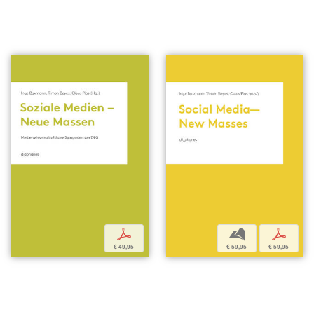
p
b
p
€ 49,95
€ 59,95
€ 59,95