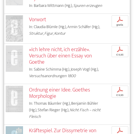
In: Barbara Wittmann (Hg.),
Spuren erzeugen
Vorwort
p
gratis
In: Claudia Blümle (Hg.), Armin Schäfer (Hg.),
Struktur, Figur, Kontur
»Ich lehre nicht, ich erzähle«.
p
Versuch über einen Essay von
€ 9,95
Goethe
In: Sabine Schimma (Hg.), Joseph Vogl (Hg.),
Versuchsanordnungen 1800
Ordnung einer Idee. Goethes
p
Morphologie
€ 9,95
In: Thomas Bäumler (Hg.), Benjamin Bühler
(Hg.), Stefan Rieger (Hg.),
Nicht Fisch – nicht
Fleisch
Kräftespiel. Zur Dissymetrie von
p