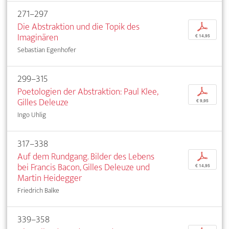
271–297
Die Abstraktion und die Topik des
p
Imaginären
€ 14,95
Sebastian Egenhofer
299–315
Poetologien der Abstraktion: Paul Klee,
p
Gilles Deleuze
€ 9,95
Ingo Uhlig
317–338
Auf dem Rundgang. Bilder des Lebens
p
bei Francis Bacon, Gilles Deleuze und
€ 14,95
Martin Heidegger
Friedrich Balke
339–358