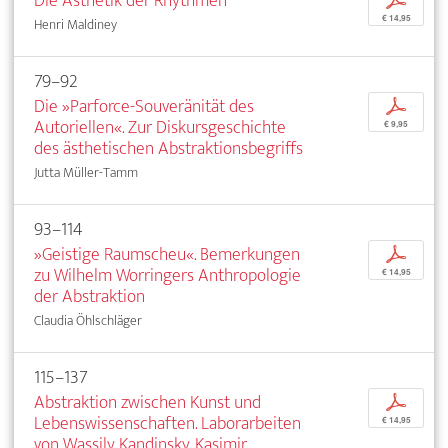
Die Ästhetik der Rhythmen
p
€ 14,95
Henri Maldiney
79–92
Die »Parforce-Souveränität des
p
Autoriellen«. Zur Diskursgeschichte
€ 9,95
des ästhetischen Abstraktionsbegriffs
Jutta Müller-Tamm
93–114
»Geistige Raumscheu«. Bemerkungen
p
zu Wilhelm Worringers Anthropologie
€ 14,95
der Abstraktion
Claudia Öhlschläger
115–137
Abstraktion zwischen Kunst und
p
Lebenswissenschaften. Laborarbeiten
€ 14,95
von Wassily Kandinsky, Kasimir