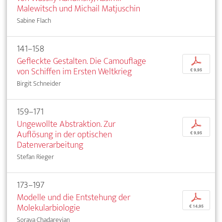
Malewitsch und Michail Matjuschin
Sabine Flach
141–158
Gefleckte Gestalten. Die Camouflage
p
von Schiffen im Ersten Weltkrieg
€ 9,95
Birgit Schneider
159–171
Ungewollte Abstraktion. Zur
p
Auflösung in der optischen
€ 9,95
Datenverarbeitung
Stefan Rieger
173–197
Modelle und die Entstehung der
p
Molekularbiologie
€ 14,95
Soraya Chadarevian