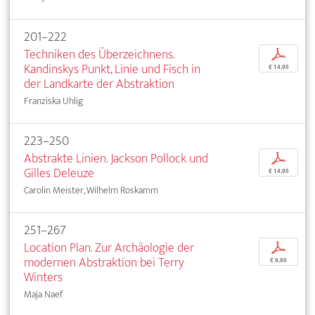
201–222
Techniken des Überzeichnens.
p
Kandinskys Punkt, Linie und Fisch in
€ 14,95
der Landkarte der Abstraktion
Franziska Uhlig
223–250
Abstrakte Linien. Jackson Pollock und
p
Gilles Deleuze
€ 14,95
Carolin Meister, Wilhelm Roskamm
251–267
Location Plan. Zur Archäologie der
p
modernen Abstraktion bei Terry
€ 9,95
Winters
Maja Naef