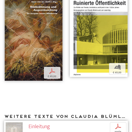
b
p
€ 45,00
€ 45,00
Weitere Texte von Claudia Blümle bei DIAPHANES
Einleitung
p
gratis