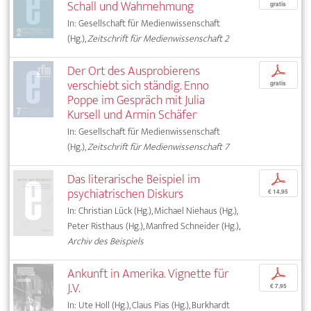
Schall und Wahrnehmung
gratis
In: Gesellschaft für Medienwissenschaft
(Hg.),
Zeitschrift für Medienwissenschaft 2
Der Ort des Ausprobierens
p
verschiebt sich ständig. Enno
gratis
Poppe im Gespräch mit Julia
Kursell und Armin Schäfer
In: Gesellschaft für Medienwissenschaft
(Hg.),
Zeitschrift für Medienwissenschaft 7
Das literarische Beispiel im
p
psychiatrischen Diskurs
€ 14,95
In: Christian Lück (Hg.), Michael Niehaus (Hg.),
Peter Risthaus (Hg.), Manfred Schneider (Hg.),
Archiv des Beispiels
Ankunft in Amerika. Vignette für
p
J.V.
€ 7,95
In: Ute Holl (Hg.), Claus Pias (Hg.), Burkhardt