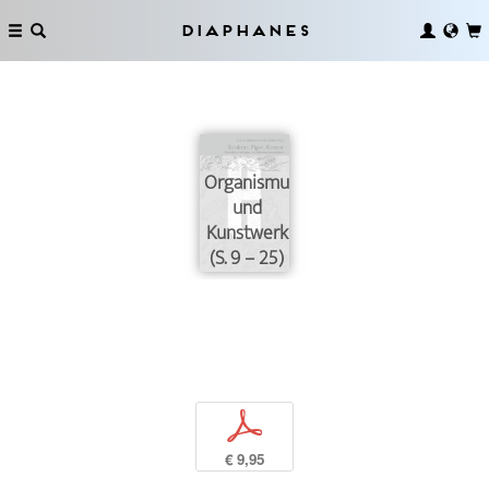
Diaphanes
Organismus
und
Kunstwerk
(S. 9 – 25)
p
€ 9,95