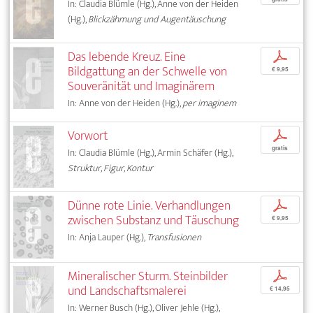
In: Claudia Blümle (Hg.), Anne von der Heiden
(Hg.),
Blickzähmung und Augentäuschung
Das lebende Kreuz. Eine
p
Bildgattung an der Schwelle von
€ 9,95
Souveränität und Imaginärem
In: Anne von der Heiden (Hg.),
per imaginem
Vorwort
p
gratis
In: Claudia Blümle (Hg.), Armin Schäfer (Hg.),
Struktur, Figur, Kontur
Dünne rote Linie. Verhandlungen
p
zwischen Substanz und Täuschung
€ 9,95
In: Anja Lauper (Hg.),
Transfusionen
Mineralischer Sturm. Steinbilder
p
und Landschaftsmalerei
€ 14,95
In: Werner Busch (Hg.), Oliver Jehle (Hg.),