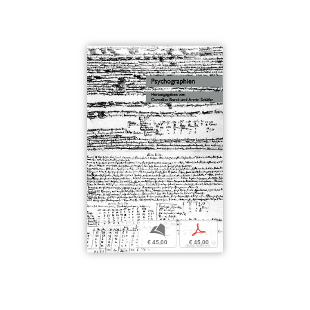
b
p
€ 45,00
€ 45,00