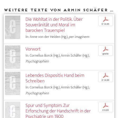
Weitere Texte von Armin Schäfer bei DIAPHANES
Die Wohltat in der Politik. Über
p
Souveränität und Moral im
€ 14,95
barocken Trauerspiel
In: Anne von der Heiden (Hg.),
per imaginem
Vorwort
p
gratis
In: Cornelius Borck (Hg.), Armin Schäfer (Hg.),
Psychographien
Lebendes Dispositiv. Hand beim
p
Schreiben
€ 14,95
In: Cornelius Borck (Hg.), Armin Schäfer (Hg.),
Psychographien
Spur und Symptom. Zur
p
Erforschung der Handschrift in der
€ 9,95
Psychiatrie um 1900