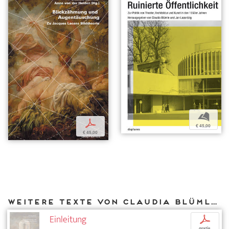
b
p
€ 45,00
€ 45,00
Weitere Texte von Claudia Blümle bei DIAPHANES
Einleitung
p
gratis