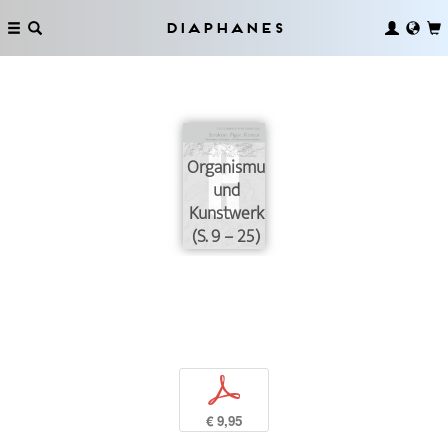
Diaphanes
Organismus
und
Kunstwerk
(S. 9 – 25)
p
€ 9,95