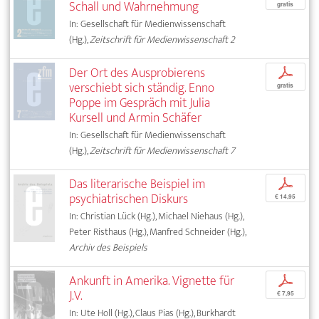
Schall und Wahrnehmung
gratis
In: Gesellschaft für Medienwissenschaft
(Hg.),
Zeitschrift für Medienwissenschaft 2
Der Ort des Ausprobierens
p
verschiebt sich ständig. Enno
gratis
Poppe im Gespräch mit Julia
Kursell und Armin Schäfer
In: Gesellschaft für Medienwissenschaft
(Hg.),
Zeitschrift für Medienwissenschaft 7
Das literarische Beispiel im
p
psychiatrischen Diskurs
€ 14,95
In: Christian Lück (Hg.), Michael Niehaus (Hg.),
Peter Risthaus (Hg.), Manfred Schneider (Hg.),
Archiv des Beispiels
Ankunft in Amerika. Vignette für
p
J.V.
€ 7,95
In: Ute Holl (Hg.), Claus Pias (Hg.), Burkhardt