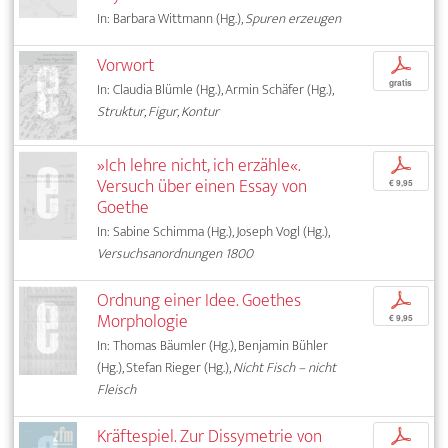
In: Barbara Wittmann (Hg.),
Spuren erzeugen
Vorwort
p
gratis
In: Claudia Blümle (Hg.), Armin Schäfer (Hg.),
Struktur, Figur, Kontur
»Ich lehre nicht, ich erzähle«.
p
Versuch über einen Essay von
€ 9,95
Goethe
In: Sabine Schimma (Hg.), Joseph Vogl (Hg.),
Versuchsanordnungen 1800
Ordnung einer Idee. Goethes
p
Morphologie
€ 9,95
In: Thomas Bäumler (Hg.), Benjamin Bühler
(Hg.), Stefan Rieger (Hg.),
Nicht Fisch – nicht
Fleisch
Kräftespiel. Zur Dissymetrie von
p