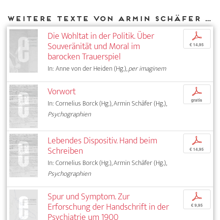
Weitere Texte von Armin Schäfer bei DIAPHANES
Die Wohltat in der Politik. Über
p
Souveränität und Moral im
€ 14,95
barocken Trauerspiel
In: Anne von der Heiden (Hg.),
per imaginem
Vorwort
p
gratis
In: Cornelius Borck (Hg.), Armin Schäfer (Hg.),
Psychographien
Lebendes Dispositiv. Hand beim
p
Schreiben
€ 14,95
In: Cornelius Borck (Hg.), Armin Schäfer (Hg.),
Psychographien
Spur und Symptom. Zur
p
Erforschung der Handschrift in der
€ 9,95
Psychiatrie um 1900