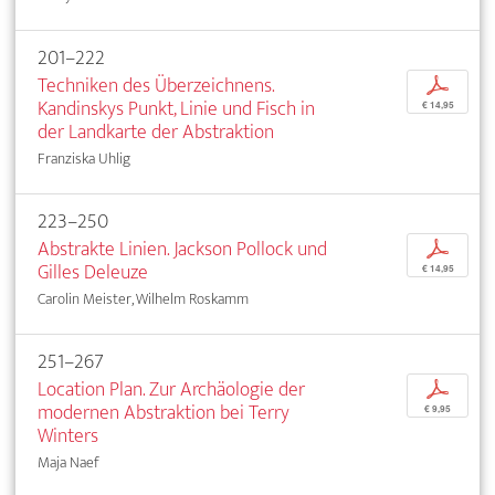
201–222
Techniken des Überzeichnens.
p
Kandinskys Punkt, Linie und Fisch in
€ 14,95
der Landkarte der Abstraktion
Franziska Uhlig
223–250
Abstrakte Linien. Jackson Pollock und
p
Gilles Deleuze
€ 14,95
Carolin Meister, Wilhelm Roskamm
251–267
Location Plan. Zur Archäologie der
p
modernen Abstraktion bei Terry
€ 9,95
Winters
Maja Naef