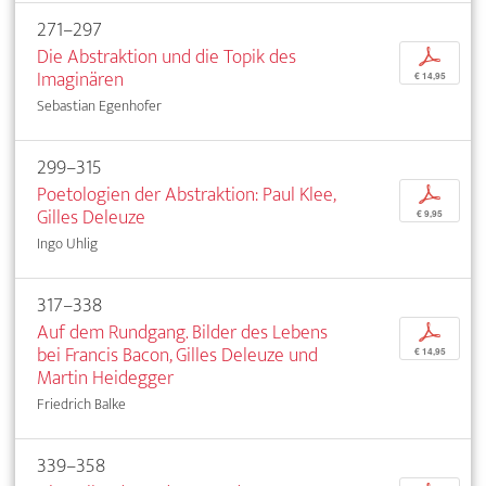
271–297
Die Abstraktion und die Topik des
p
Imaginären
€ 14,95
Sebastian Egenhofer
299–315
Poetologien der Abstraktion: Paul Klee,
p
Gilles Deleuze
€ 9,95
Ingo Uhlig
317–338
Auf dem Rundgang. Bilder des Lebens
p
bei Francis Bacon, Gilles Deleuze und
€ 14,95
Martin Heidegger
Friedrich Balke
339–358