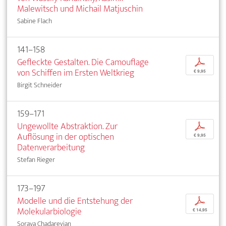
Malewitsch und Michail Matjuschin
Sabine Flach
141–158
Gefleckte Gestalten. Die Camouflage
p
von Schiffen im Ersten Weltkrieg
€ 9,95
Birgit Schneider
159–171
Ungewollte Abstraktion. Zur
p
Auflösung in der optischen
€ 9,95
Datenverarbeitung
Stefan Rieger
173–197
Modelle und die Entstehung der
p
Molekularbiologie
€ 14,95
Soraya Chadarevian