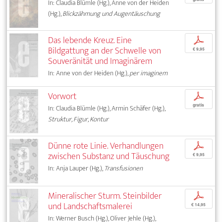
In: Claudia Blümle (Hg.), Anne von der Heiden
(Hg.),
Blickzähmung und Augentäuschung
Das lebende Kreuz. Eine
p
Bildgattung an der Schwelle von
€ 9,95
Souveränität und Imaginärem
In: Anne von der Heiden (Hg.),
per imaginem
Vorwort
p
gratis
In: Claudia Blümle (Hg.), Armin Schäfer (Hg.),
Struktur, Figur, Kontur
Dünne rote Linie. Verhandlungen
p
zwischen Substanz und Täuschung
€ 9,95
In: Anja Lauper (Hg.),
Transfusionen
Mineralischer Sturm. Steinbilder
p
und Landschaftsmalerei
€ 14,95
In: Werner Busch (Hg.), Oliver Jehle (Hg.),