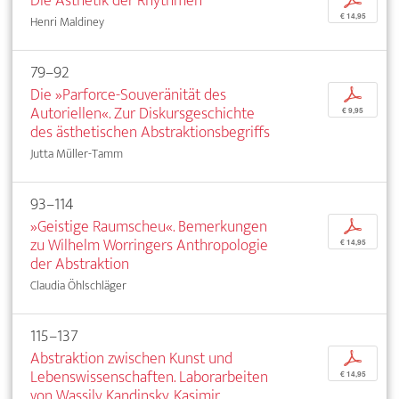
Die Ästhetik der Rhythmen
p
€ 14,95
Henri Maldiney
79–92
Die »Parforce-Souveränität des
p
Autoriellen«. Zur Diskursgeschichte
€ 9,95
des ästhetischen Abstraktionsbegriffs
Jutta Müller-Tamm
93–114
»Geistige Raumscheu«. Bemerkungen
p
zu Wilhelm Worringers Anthropologie
€ 14,95
der Abstraktion
Claudia Öhlschläger
115–137
Abstraktion zwischen Kunst und
p
Lebenswissenschaften. Laborarbeiten
€ 14,95
von Wassily Kandinsky, Kasimir