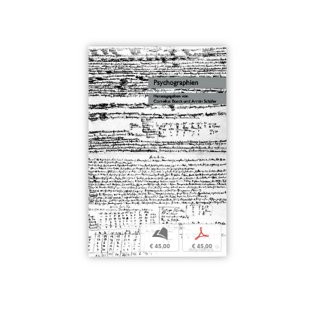
b
p
€ 45,00
€ 45,00