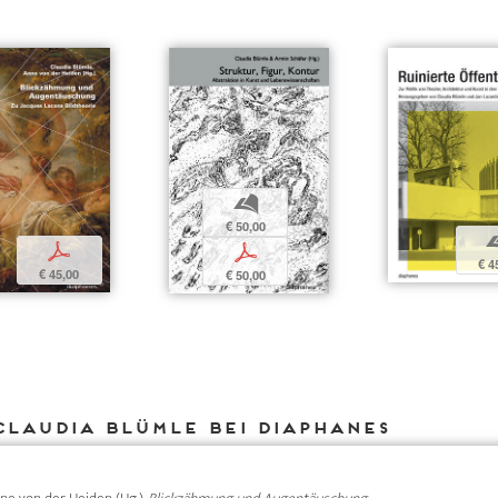
b
€ 50,00
p
p
€ 4
€ 45,00
€ 50,00
Claudia Blümle bei DIAPHANES