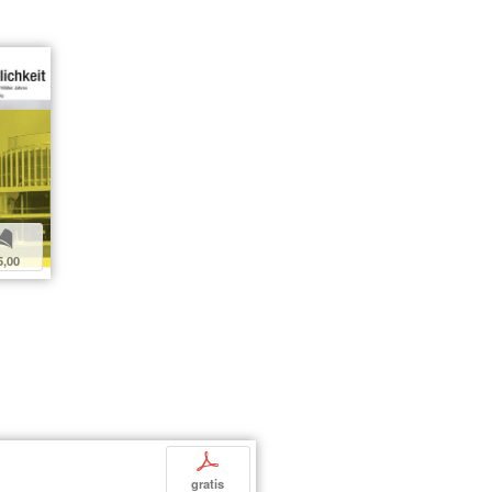
b
5,00
p
gratis