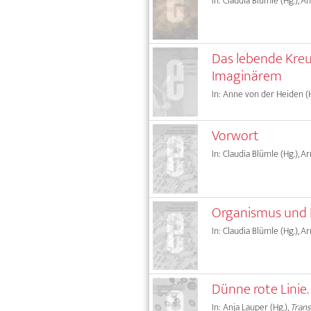
In: Claudia Blümle (Hg.), 
Das lebende Kreu
Imaginärem
In: Anne von der Heiden (H
Vorwort
In: Claudia Blümle (Hg.), A
Organismus und 
In: Claudia Blümle (Hg.), A
Dünne rote Lini
In: Anja Lauper (Hg.),
Tran