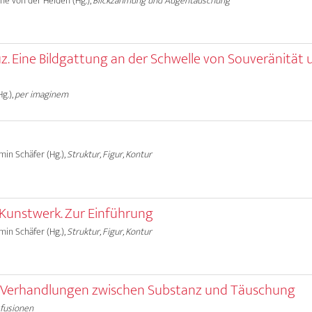
Anne von der Heiden (Hg.),
Blickzähmung und Augentäuschung
z. Eine Bildgattung an der Schwelle von Souveränität 
g.),
per imaginem
rmin Schäfer (Hg.),
Struktur, Figur, Kontur
Kunstwerk. Zur Einführung
rmin Schäfer (Hg.),
Struktur, Figur, Kontur
e. Verhandlungen zwischen Substanz und Täuschung
sfusionen