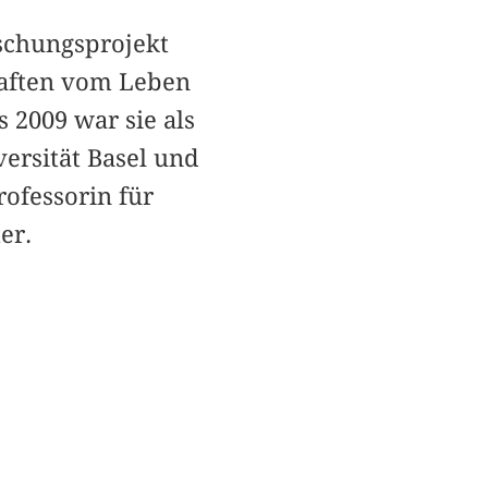
rschungsprojekt
haften vom Leben
 2009 war sie als
ersität Basel und
Professorin für
er.