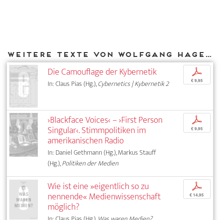
Weitere Texte von Wolfgang Hagen bei DIAPHANES
Die Camouflage der Kybernetik
p
€ 9,95
In: Claus Pias (Hg.),
Cybernetics | Kybernetik 2
›Blackface Voices‹ – ›First Person
p
Singular‹. Stimmpolitiken im
€ 9,95
amerikanischen Radio
In: Daniel Gethmann (Hg.), Markus Stauff
(Hg.),
Politiken der Medien
Wie ist eine »eigentlich so zu
p
nennende« Medienwissenschaft
€ 14,95
möglich?
In: Claus Pias (Hg.),
Was waren Medien?