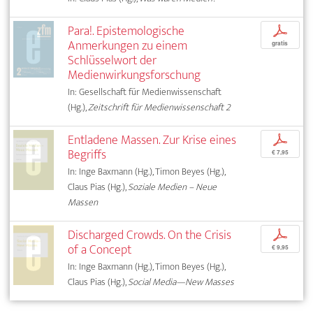
Para!. Epistemologische
p
Anmerkungen zu einem
gratis
Schlüsselwort der
Medienwirkungsforschung
In: Gesellschaft für Medienwissenschaft
(Hg.),
Zeitschrift für Medienwissenschaft 2
Entladene Massen. Zur Krise eines
p
Begriffs
€ 7,95
In: Inge Baxmann (Hg.), Timon Beyes (Hg.),
Claus Pias (Hg.),
Soziale Medien – Neue
Massen
Discharged Crowds. On the Crisis
p
of a Concept
€ 9,95
In: Inge Baxmann (Hg.), Timon Beyes (Hg.),
Claus Pias (Hg.),
Social Media—New Masses