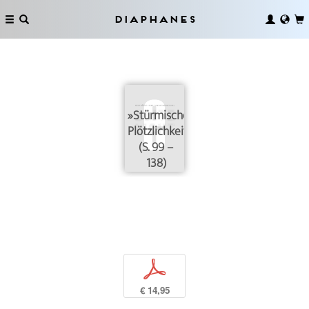
Diaphanes
»Stürmische
Plötzlichkeiten«
(S. 99 –
138)
p
€ 14,95