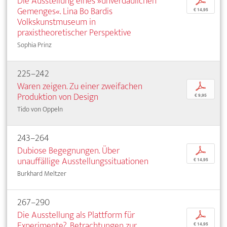
Die Ausstellung eines »unverdaulichen
p
Gemenges«. Lina Bo Bardis
€ 14,95
Volkskunstmuseum in
praxistheoretischer Perspektive
Sophia Prinz
225–242
Waren zeigen. Zu einer zweifachen
p
Produktion von Design
€ 9,95
Tido von Oppeln
243–264
Dubiose Begegnungen. Über
p
unauffällige Ausstellungssituationen
€ 14,95
Burkhard Meltzer
267–290
Die Ausstellung als Plattform für
p
Experimente?. Betrachtungen zur
€ 14,95