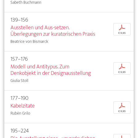
Sabeth Buchmann
139–156
Ausstellen und Aus-setzen.
p
Überlegungen zur kuratorischen Praxis
€ 9,95
Beatrice von Bismarck
157–176
Modell und Antitypus. Zum
p
Denkobjekt in der Designausstellung
€ 9,95
Giulia Stoll
177–190
Kabelzitate
p
€ 9,95
Rubén Grilo
195–224