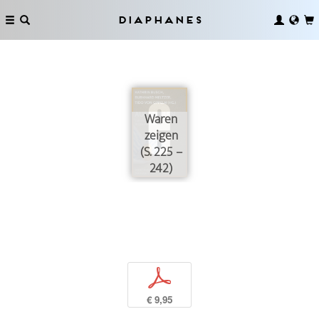
Diaphanes
Waren
zeigen
(S. 225 –
242)
p
€ 9,95