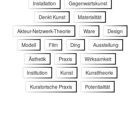
Installation
Gegenwartskunst
Denkt Kunst
Materialität
Akteur-Netzwerk-Theorie
Ware
Design
Modell
Film
Ding
Ausstellung
Ästhetik
Praxis
Wirksamkeit
Institution
Kunst
Kunsttheorie
Kuratorische Praxis
Potentialität