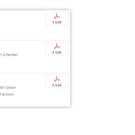
p
€ 9,95
p
€ 4,95
oph Schenker
p
€ 9,95
dith Sieber
Practices