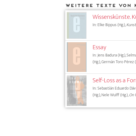
Weitere Texte von 
Wissenskünste. K
In: Elke Bippus (Hg.),
Kunst
Essay
In: Jens Badura (Hg.), Sel
(Hg.), Germán Toro Pérez (
Self-Loss as a F
In: Sebastián Eduardo Dávil
(Hg.), Nele Wulff (Hg.),
On W