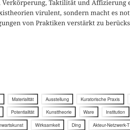
Verkörperung, Taktilität und Affizierung e
xistheorien virulent, sondern macht es no
gungen von Praktiken verstärkt zu berücks
n
Materialität
Ausstellung
Kuratorische Praxis
Potentialität
Kunsttheorie
Ware
Institution
wartskunst
Wirksamkeit
Ding
Akteur-Netzwerk-T