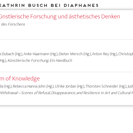
Kathrin Busch bei DIAPHANES
ünstlerische Forschung und ästhetisches Denken
 des Forschens
ma Dubach (Hg.), Anke Haarmann (Hg.), Dieter Mersch (Hg.), Anton Rey (Hg.), Christ
Hg.),
Künstlerische Forschung. Ein Handbuch
orm of Knowledge
a (Hg.), Rebecca Hanna John (Hg.), Ulrike Jordan (Hg.), Thorsten Schneider (Hg.), Ju
ithdrawal—Scenes of Refusal, Disappearance, and Resilience in Art and Cultural 