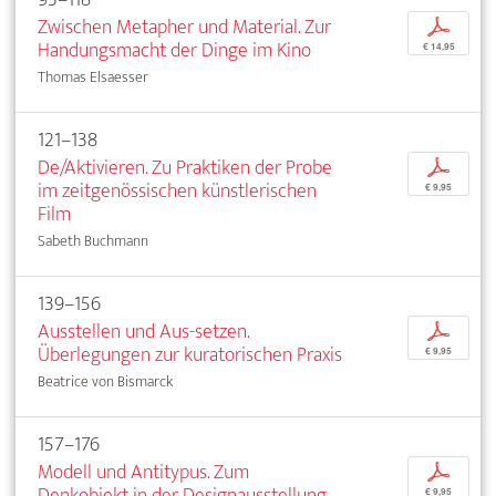
Zwischen Metapher und Material. Zur
p
Handungsmacht der Dinge im Kino
€ 14,95
Thomas Elsaesser
121–138
De/Aktivieren. Zu Praktiken der Probe
p
im zeitgenössischen künstlerischen
€ 9,95
Film
Sabeth Buchmann
139–156
Ausstellen und Aus-setzen.
p
Überlegungen zur kuratorischen Praxis
€ 9,95
Beatrice von Bismarck
157–176
Modell und Antitypus. Zum
p
Denkobjekt in der Designausstellung
€ 9,95