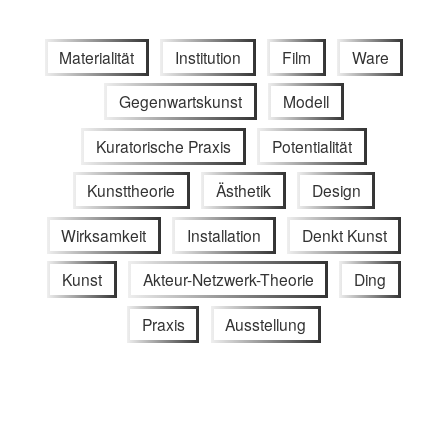
Materialität
Institution
Film
Ware
Gegenwartskunst
Modell
Kuratorische Praxis
Potentialität
Kunsttheorie
Ästhetik
Design
Wirksamkeit
Installation
Denkt Kunst
Kunst
Akteur-Netzwerk-Theorie
Ding
Praxis
Ausstellung