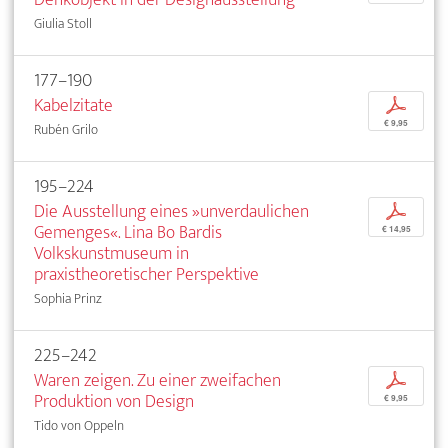
Giulia Stoll
177–190
Kabelzitate
p
€ 9,95
Rubén Grilo
195–224
Die Ausstellung eines »unverdaulichen
p
Gemenges«. Lina Bo Bardis
€ 14,95
Volkskunstmuseum in
praxistheoretischer Perspektive
Sophia Prinz
225–242
Waren zeigen. Zu einer zweifachen
p
Produktion von Design
€ 9,95
Tido von Oppeln