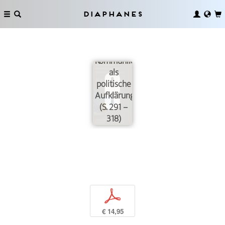
Diaphanes
Kommunikationsdesign
als
politische
Aufklärung
(S. 291 –
318)
p
€ 14,95