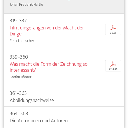
Johan Frederik Hartle
319–337
Film, eingefangen von der Macht der
p
Dinge
€ 9,95
Felix Laubscher
339–360
Was macht die Form der Zeichnung so
p
inter-essant?
€ 14,95
Stefan Römer
361–363
Abbildungsnachweise
364–368
Die Autorinnen und Autoren